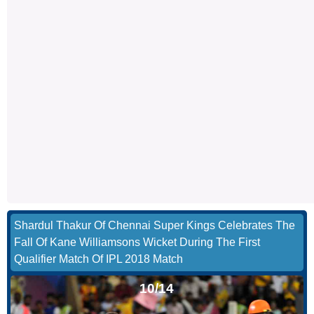
Shardul Thakur Of Chennai Super Kings Celebrates The
Fall Of Kane Williamsons Wicket During The First
Qualifier Match Of IPL 2018 Match
10/14