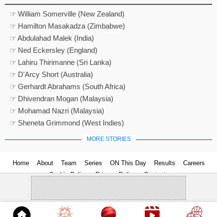
☞ William Somerville (New Zealand)
☞ Hamilton Masakadza (Zimbabwe)
☞ Abdulahad Malek (India)
☞ Ned Eckersley (England)
☞ Lahiru Thirimanne (Sri Lanka)
☞ D'Arcy Short (Australia)
☞ Gerhardt Abrahams (South Africa)
☞ Dhivendran Mogan (Malaysia)
☞ Mohamad Nazri (Malaysia)
☞ Sheneta Grimmond (West Indies)
MORE STORIES
Home
About
Team
Series
ON This Day
Results
Careers
Cookie Policy
Privacy Policy
Contact us