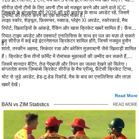
सीरीज़ दोनों टीमों के लिए अपनी टीम को मज़बूत करने और आने वाले ICC
ज़िम्बाब्वे के बांग्लादेश दौरे 2026 की पूरी कवरेज के साथ अपडेट रहें, जिसमें
टूर्नामेंट की तैयारी करने का एक शानदार मौका है।
लाइव स्कोर, शेड्यूल, फ़िक्स्चर, स्क्वाड, प्लेइंग XI अपडेट, स्कोरकार्ड, मैच
रिपोर्ट, खिलाड़ियों के आंकड़े, रैंकिंग और खास क्रिकेट खबरें शामिल हैं। फ़ैंस
रियल-टाइम अपडेट और एक्सपर्ट एनालिसिस के साथ हर पल का मज़ा ले सकते
इस सीरीज़ में कई बड़े इंटरनेशनल क्रिकेटर शामिल होंगे, जिनमें नजमुल हुसैन
हैं।
शांतो, तस्कीन अहमद, सिकंदर रज़ा और ब्लेसिंग मुज़राबानी जैसे खिलाड़ी शामिल
हैं। क्रिकेट फ़ैंस तीनों फ़ॉर्मेट में रोमांचक मुक़ाबलों की उम्मीद कर सकते हैं,
जिसमें शानदार बैटिंग, तेज़ गेंदबाज़ी और स्पिन का जलवा देखने को मिलेगा।
बांग्लादेश बनाम ज़िम्बाब्वे क्रिकेट सीरीज़ के मैच प्रीव्यू, फ़ैंटेसी क्रिकेट टिप्स,
चोट से जुड़े अपडेट, हेड-टू-हेड रिकॉर्ड, मैच के बाद का एनालिसिस और ताज़ा
खबरें देखें।
Read More
BAN vs ZIM Statistics
READ MORE