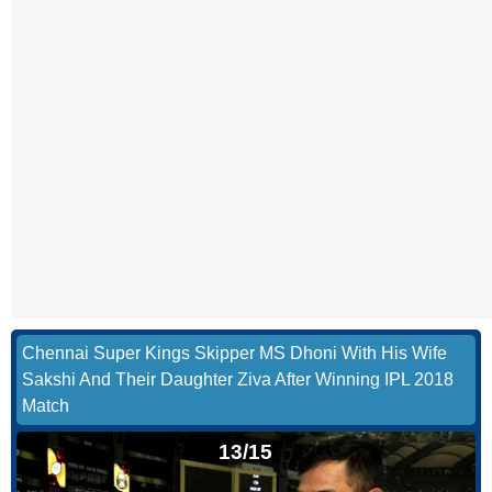
Chennai Super Kings Skipper MS Dhoni With His Wife
Sakshi And Their Daughter Ziva After Winning IPL 2018
Match
13/15