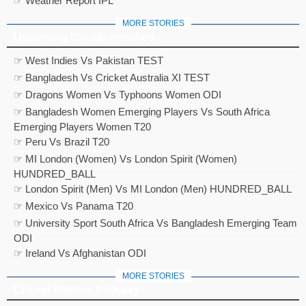
☞ Weather Report IPL
MORE STORIES
Upcoming Cricket matches
☞ West Indies Vs Pakistan TEST
☞ Bangladesh Vs Cricket Australia XI TEST
☞ Dragons Women Vs Typhoons Women ODI
☞ Bangladesh Women Emerging Players Vs South Africa
Emerging Players Women T20
☞ Peru Vs Brazil T20
☞ MI London (Women) Vs London Spirit (Women)
HUNDRED_BALL
☞ London Spirit (Men) Vs MI London (Men) HUNDRED_BALL
☞ Mexico Vs Panama T20
☞ University Sport South Africa Vs Bangladesh Emerging Team
ODI
☞ Ireland Vs Afghanistan ODI
MORE STORIES
Cricket Players Birthday