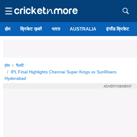
☰
होम
क्रिकेट ख़बरें
भारत
AUSTRALIA
इंग्लैंड क्रिकेट
होम
गैलरी
IPL Final Highlights Chennai Super Kings vs SunRisers
Hyderabad
ADVERTISEMENT