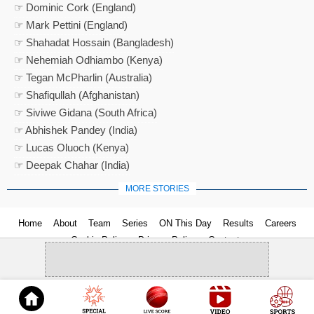
☞ Dominic Cork (England)
☞ Mark Pettini (England)
☞ Shahadat Hossain (Bangladesh)
☞ Nehemiah Odhiambo (Kenya)
☞ Tegan McPharlin (Australia)
☞ Shafiqullah (Afghanistan)
☞ Siviwe Gidana (South Africa)
☞ Abhishek Pandey (India)
☞ Lucas Oluoch (Kenya)
☞ Deepak Chahar (India)
MORE STORIES
Home
About
Team
Series
ON This Day
Results
Careers
Cookie Policy
Privacy Policy
Contact us
© 2026
Cricket