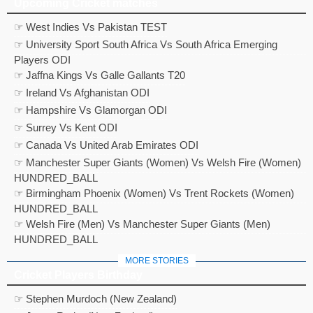
Upcoming Cricket matches
☞ West Indies Vs Pakistan TEST
☞ University Sport South Africa Vs South Africa Emerging
Players ODI
☞ Jaffna Kings Vs Galle Gallants T20
☞ Ireland Vs Afghanistan ODI
☞ Hampshire Vs Glamorgan ODI
☞ Surrey Vs Kent ODI
☞ Canada Vs United Arab Emirates ODI
☞ Manchester Super Giants (Women) Vs Welsh Fire (Women)
HUNDRED_BALL
☞ Birmingham Phoenix (Women) Vs Trent Rockets (Women)
HUNDRED_BALL
☞ Welsh Fire (Men) Vs Manchester Super Giants (Men)
HUNDRED_BALL
MORE STORIES
Cricket Players Birthday
☞ Stephen Murdoch (New Zealand)