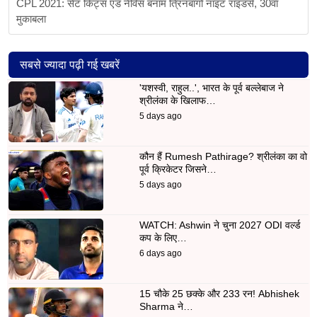
CPL 2021: सेंट किट्स एंड नेविस बनाम त्रिनबागो नाइट राइडर्स, 30वां
मुकाबला
सबसे ज्यादा पढ़ी गई खबरें
'यशस्वी, राहुल..', भारत के पूर्व बल्लेबाज ने
श्रीलंका के खिलाफ…
5 days ago
कौन हैं Rumesh Pathirage? श्रीलंका का वो
पूर्व क्रिकेटर जिसने…
5 days ago
WATCH: Ashwin ने चुना 2027 ODI वर्ल्ड
कप के लिए…
6 days ago
15 चौके 25 छक्के और 233 रन! Abhishek
Sharma ने…