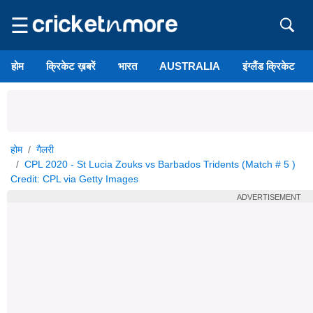
☰
होम
क्रिकेट ख़बरें
भारत
AUSTRALIA
इंग्लैंड क्रिकेट
होम
गैलरी
CPL 2020 - St Lucia Zouks vs Barbados Tridents (Match # 5 )
Credit: CPL via Getty Images
ADVERTISEMENT