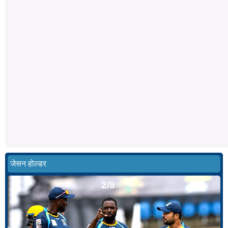
जेसन होल्डर
2/8