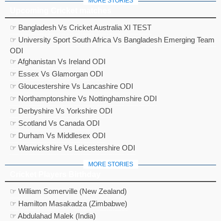
MORE STORIES
Upcoming Cricket matches
☞ Bangladesh Vs Cricket Australia XI TEST
☞ University Sport South Africa Vs Bangladesh Emerging Team
ODI
☞ Afghanistan Vs Ireland ODI
☞ Essex Vs Glamorgan ODI
☞ Gloucestershire Vs Lancashire ODI
☞ Northamptonshire Vs Nottinghamshire ODI
☞ Derbyshire Vs Yorkshire ODI
☞ Scotland Vs Canada ODI
☞ Durham Vs Middlesex ODI
☞ Warwickshire Vs Leicestershire ODI
MORE STORIES
Cricket Players Birthday
☞ William Somerville (New Zealand)
☞ Hamilton Masakadza (Zimbabwe)
☞ Abdulahad Malek (India)