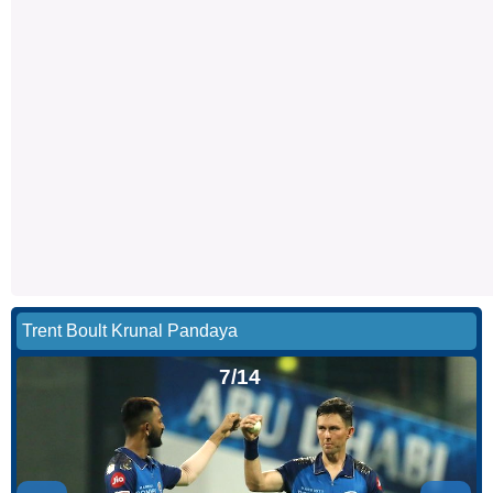
Trent Boult Krunal Pandaya
7/14