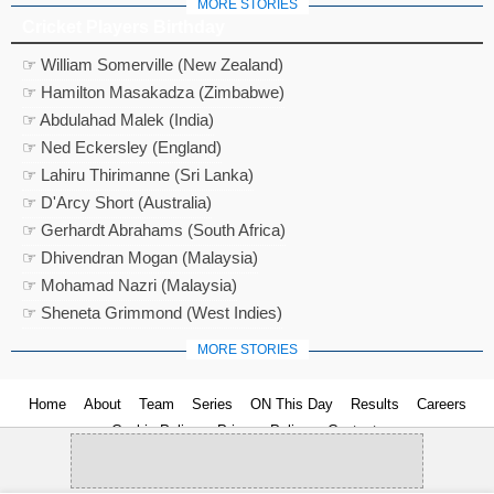
MORE STORIES
Cricket Players Birthday
☞ William Somerville (New Zealand)
☞ Hamilton Masakadza (Zimbabwe)
☞ Abdulahad Malek (India)
☞ Ned Eckersley (England)
☞ Lahiru Thirimanne (Sri Lanka)
☞ D'Arcy Short (Australia)
☞ Gerhardt Abrahams (South Africa)
☞ Dhivendran Mogan (Malaysia)
☞ Mohamad Nazri (Malaysia)
☞ Sheneta Grimmond (West Indies)
MORE STORIES
Home
About
Team
Series
ON This Day
Results
Careers
Cookie Policy
Privacy Policy
Contact us