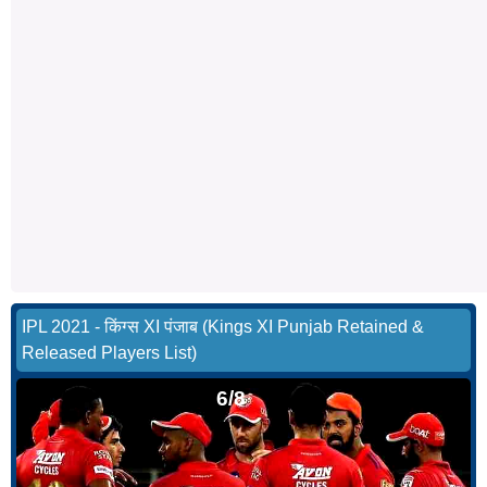
IPL 2021 - किंग्स XI पंजाब (Kings XI Punjab Retained &
Released Players List)
6/8