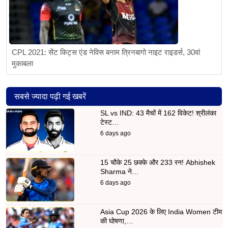
CPL 2021: सेंट किट्स एंड नेविस बनाम त्रिनबागो नाइट राइडर्स, 30वां
मुकाबला
सबसे ज्यादा पढ़ी गई खबरें
SL vs IND: 43 मैचों में 162 विकेट! श्रीलंका
टेस्ट…
6 days ago
15 चौके 25 छक्के और 233 रन! Abhishek
Sharma ने…
6 days ago
Asia Cup 2026 के लिए India Women टीम
की घोषणा,…