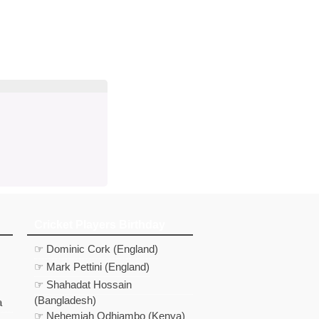
d
In
 Telegram
us on Google News
Cricket Players Birthday
☞ Dominic Cork (England)
☞ Mark Pettini (England)
☞ Shahadat Hossain
(Bangladesh)
a
☞ Nehemiah Odhiambo (Kenya)