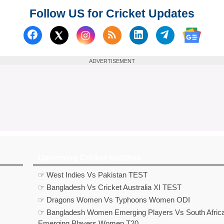
Follow US for Cricket Updates
Follow us on Facebook
Subscribe to our RSS Fee
Follow us on Linked
Follow us on
Follow us on X (Twitter)
Follow 
ADVERTISEMENT
Upcoming Cricket matches
☞ West Indies Vs Pakistan TEST
☞ Bangladesh Vs Cricket Australia XI TEST
☞ Dragons Women Vs Typhoons Women ODI
☞ Bangladesh Women Emerging Players Vs South Afric
Emerging Players Women T20