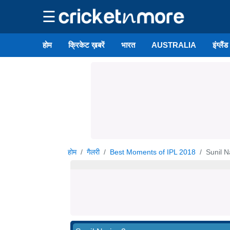
☰
होम
क्रिकेट ख़बरें
भारत
AUSTRALIA
इंग्लैं
होम
गैलरी
Best Moments of IPL 2018
Sunil N