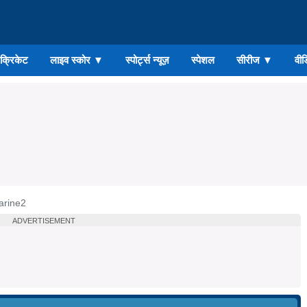
ड क्रिकेट
लाइव स्कोर
▼
स्पोर्ट्स न्यूज़
स्पेशल
सीरीज
▼
वीड
arine2
ADVERTISEMENT