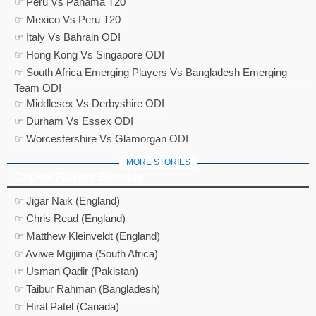
☞ Peru Vs Panama T20
☞ Mexico Vs Peru T20
☞ Italy Vs Bahrain ODI
☞ Hong Kong Vs Singapore ODI
☞ South Africa Emerging Players Vs Bangladesh Emerging
Team ODI
☞ Middlesex Vs Derbyshire ODI
☞ Durham Vs Essex ODI
☞ Worcestershire Vs Glamorgan ODI
MORE STORIES
Cricket Players Birthday
☞ Jigar Naik (England)
☞ Chris Read (England)
☞ Matthew Kleinveldt (England)
☞ Aviwe Mgijima (South Africa)
☞ Usman Qadir (Pakistan)
☞ Taibur Rahman (Bangladesh)
☞ Hiral Patel (Canada)