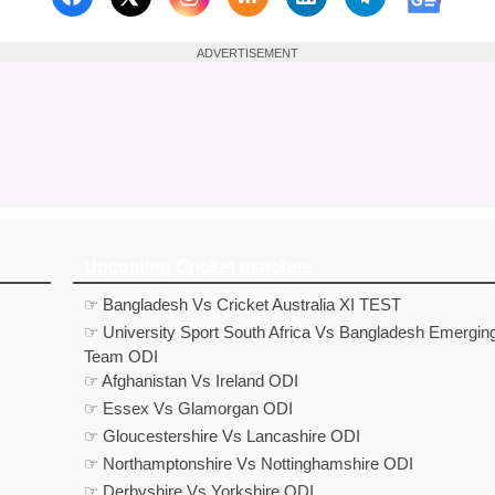
Follow us on Facebook
Subscribe to our RSS Fee
Follow us on Linked
Follow us on
Follow us on X (Twitter)
Follow 
ADVERTISEMENT
Upcoming Cricket matches
☞ Bangladesh Vs Cricket Australia XI TEST
☞ University Sport South Africa Vs Bangladesh Emergin
Team ODI
☞ Afghanistan Vs Ireland ODI
☞ Essex Vs Glamorgan ODI
☞ Gloucestershire Vs Lancashire ODI
☞ Northamptonshire Vs Nottinghamshire ODI
☞ Derbyshire Vs Yorkshire ODI