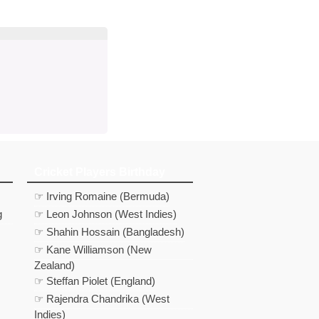
d
In
 Telegram
us on Google News
Cricket Players Birthday
☞ Irving Romaine (Bermuda)
g
☞ Leon Johnson (West Indies)
☞ Shahin Hossain (Bangladesh)
☞ Kane Williamson (New
Zealand)
☞ Steffan Piolet (England)
☞ Rajendra Chandrika (West
Indies)