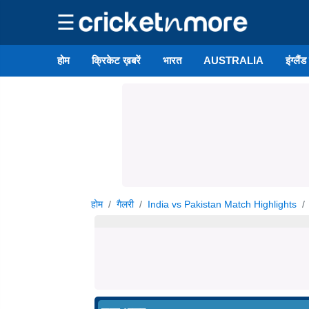
☰
होम
क्रिकेट ख़बरें
भारत
AUSTRALIA
इंग्लैं
होम
गैलरी
India vs Pakistan Match Highlights