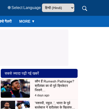
🌐 Select Language
ियो गैलरी
MORE ▼
सबसे ज्यादा पढ़ी गई खबरें
कौन हैं Rumesh Pathirage?
श्रीलंका का वो पूर्व क्रिकेटर
जिसने…
4 days ago
'यशस्वी, राहुल..', भारत के पूर्व
बल्लेबाज ने श्रीलंका के खिलाफ…