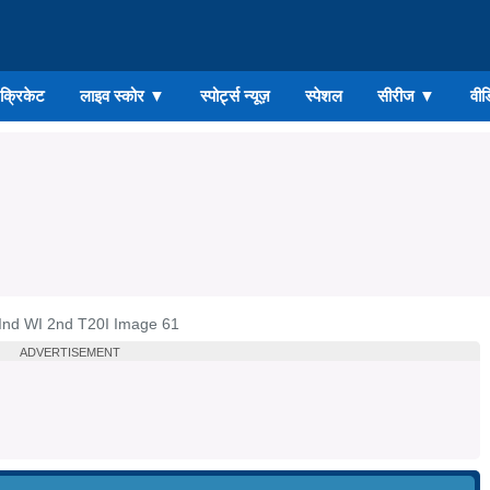
ड क्रिकेट
लाइव स्कोर
▼
स्पोर्ट्स न्यूज़
स्पेशल
सीरीज
▼
वीड
Ind WI 2nd T20I Image 61
ADVERTISEMENT