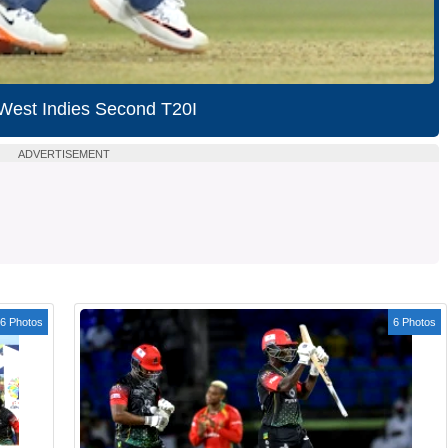
 West Indies Second T20I
ADVERTISEMENT
6 Photos
6 Photos