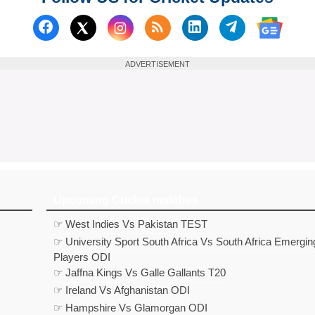
Follow us on Facebook
Subscribe to our RSS Fee
Follow us on Linked
Follow us on
Follow us on X (Twitter)
Follow 
ADVERTISEMENT
Upcoming Cricket matches
☞ West Indies Vs Pakistan TEST
☞ University Sport South Africa Vs South Africa Emergin
Players ODI
☞ Jaffna Kings Vs Galle Gallants T20
☞ Ireland Vs Afghanistan ODI
☞ Hampshire Vs Glamorgan ODI