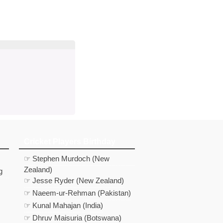
d
In
 Telegram
us on Google News
Cricket Players Birthday
☞ Stephen Murdoch (New
Zealand)
g
☞ Jesse Ryder (New Zealand)
☞ Naeem-ur-Rehman (Pakistan)
☞ Kunal Mahajan (India)
☞ Dhruv Maisuria (Botswana)