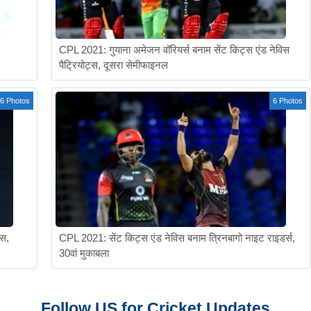
CPL 2021: गुयाना अमेजन वॉरियर्स बनाम सेंट किट्स एंड नेविस
पैट्रियोट्स, दूसरा सेमीफाइनल
6 Photos
6 Photos
्स,
CPL 2021: सेंट किट्स एंड नेविस बनाम त्रिनबागो नाइट राइडर्स,
30वां मुकाबला
Follow US for Cricket Updates