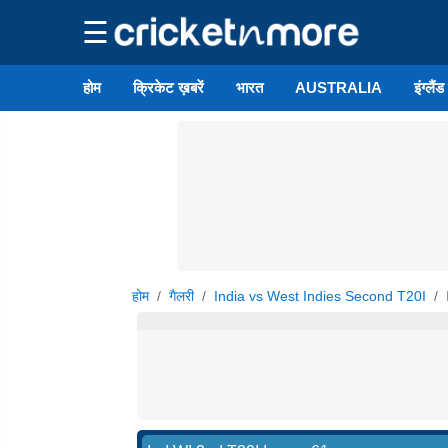
☰
होम
क्रिकेट ख़बरें
भारत
AUSTRALIA
इंग्लैं
होम
गैलरी
India vs West Indies Second T20I