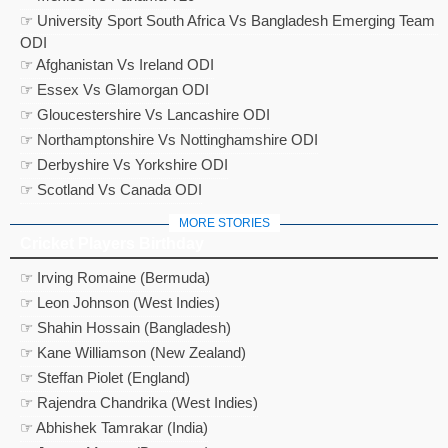
☞ University Sport South Africa Vs Bangladesh Emerging Team
ODI
☞ Afghanistan Vs Ireland ODI
☞ Essex Vs Glamorgan ODI
☞ Gloucestershire Vs Lancashire ODI
☞ Northamptonshire Vs Nottinghamshire ODI
☞ Derbyshire Vs Yorkshire ODI
☞ Scotland Vs Canada ODI
MORE STORIES
Cricket Players Birthday
☞ Irving Romaine (Bermuda)
☞ Leon Johnson (West Indies)
☞ Shahin Hossain (Bangladesh)
☞ Kane Williamson (New Zealand)
☞ Steffan Piolet (England)
☞ Rajendra Chandrika (West Indies)
☞ Abhishek Tamrakar (India)