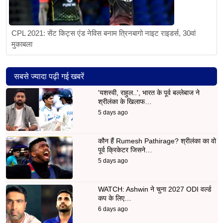
CPL 2021: सेंट किट्स एंड नेविस बनाम त्रिनबागो नाइट राइडर्स, 30वां
मुकाबला
सबसे ज्यादा पढ़ी गई खबरें
'यशस्वी, राहुल..', भारत के पूर्व बल्लेबाज ने
श्रीलंका के खिलाफ…
5 days ago
कौन हैं Rumesh Pathirage? श्रीलंका का वो
पूर्व क्रिकेटर जिसने…
5 days ago
WATCH: Ashwin ने चुना 2027 ODI वर्ल्ड
कप के लिए…
6 days ago