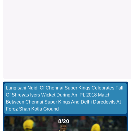
Lungisani Ngidi Of Chennai Super Kings Celebrates Fall
Of Shreyas Iyers Wicket During An IPL 2018 Match
Between Chennai Super Kings And Delhi Daredevils At
Feroz Shah Kotla Ground
8/20