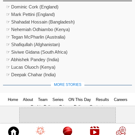
☞ Dominic Cork (England)
☞ Mark Pettini (England)
☞ Shahadat Hossain (Bangladesh)
☞ Nehemiah Odhiambo (Kenya)
☞ Tegan McPharlin (Australia)
☞ Shafiqullah (Afghanistan)
☞ Siviwe Gidana (South Africa)
☞ Abhishek Pandey (India)
☞ Lucas Oluoch (Kenya)
☞ Deepak Chahar (India)
MORE STORIES
Home
About
Team
Series
ON This Day
Results
Careers
Cookie Policy
Privacy Policy
Contact us
© 2026
Cricket