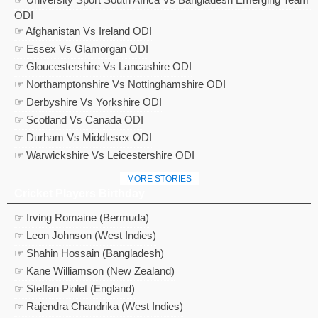
ODI
☞ Afghanistan Vs Ireland ODI
☞ Essex Vs Glamorgan ODI
☞ Gloucestershire Vs Lancashire ODI
☞ Northamptonshire Vs Nottinghamshire ODI
☞ Derbyshire Vs Yorkshire ODI
☞ Scotland Vs Canada ODI
☞ Durham Vs Middlesex ODI
☞ Warwickshire Vs Leicestershire ODI
MORE STORIES
Cricket Players Birthday
☞ Irving Romaine (Bermuda)
☞ Leon Johnson (West Indies)
☞ Shahin Hossain (Bangladesh)
☞ Kane Williamson (New Zealand)
☞ Steffan Piolet (England)
☞ Rajendra Chandrika (West Indies)