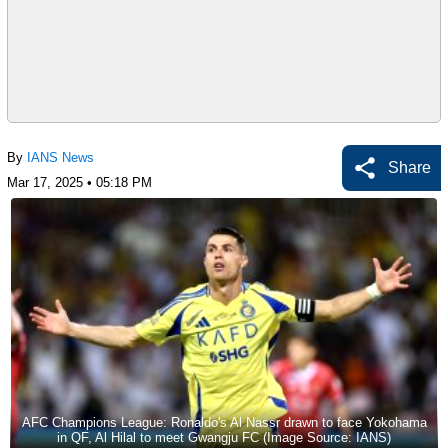
By
IANS News
Share
Mar 17, 2025 • 05:18 PM
AFC Champions League: Ronaldo's Al Nassr drawn to face Yokohama
in QF, Al Hilal to meet Gwangju FC (Image Source: IANS)