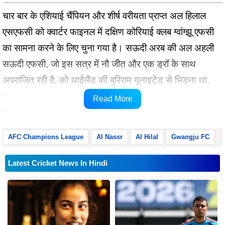
चार बार के एशियाई चैंपियन और शीर्ष वरीयता प्राप्त अल हिलाल
एसएफसी को क्वार्टर फाइनल में दक्षिण कोरियाई क्लब ग्वांग्झू एफसी
का सामना करने के लिए चुना गया है। सऊदी अरब की अल अहली
सऊदी एफसी, जो इस सत्र में नौ जीत और एक ड्रॉ के साथ
अपराजित रही है, को थाईलैंड की बुरिराम यूनाइटेड से भिड़ना था,
जबकि जापान की कावासाकी फ्रंटेल का मुकाबला कतर की 2011
Read More
की चैंपियन अल साद एससी से होगा।
AFC Champions League
Al Nassr
Al Hilal
Gwangju FC
Latest Cricket News In Hindi