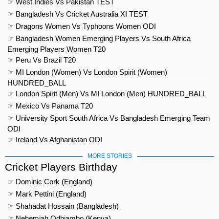
☞ West Indies Vs Pakistan TEST
☞ Bangladesh Vs Cricket Australia XI TEST
☞ Dragons Women Vs Typhoons Women ODI
☞ Bangladesh Women Emerging Players Vs South Africa
Emerging Players Women T20
☞ Peru Vs Brazil T20
☞ MI London (Women) Vs London Spirit (Women)
HUNDRED_BALL
☞ London Spirit (Men) Vs MI London (Men) HUNDRED_BALL
☞ Mexico Vs Panama T20
☞ University Sport South Africa Vs Bangladesh Emerging Team
ODI
☞ Ireland Vs Afghanistan ODI
MORE STORIES
Cricket Players Birthday
☞ Dominic Cork (England)
☞ Mark Pettini (England)
☞ Shahadat Hossain (Bangladesh)
☞ Nehemiah Odhiambo (Kenya)