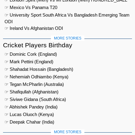
☞ Mexico Vs Panama T20
☞ University Sport South Africa Vs Bangladesh Emerging Team
ODI
☞ Ireland Vs Afghanistan ODI
MORE STORIES
Cricket Players Birthday
☞ Dominic Cork (England)
☞ Mark Pettini (England)
☞ Shahadat Hossain (Bangladesh)
☞ Nehemiah Odhiambo (Kenya)
☞ Tegan McPharlin (Australia)
☞ Shafiqullah (Afghanistan)
☞ Siviwe Gidana (South Africa)
☞ Abhishek Pandey (India)
☞ Lucas Oluoch (Kenya)
☞ Deepak Chahar (India)
MORE STORIES