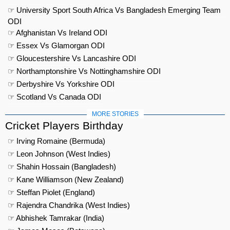
☞ University Sport South Africa Vs Bangladesh Emerging Team
ODI
☞ Afghanistan Vs Ireland ODI
☞ Essex Vs Glamorgan ODI
☞ Gloucestershire Vs Lancashire ODI
☞ Northamptonshire Vs Nottinghamshire ODI
☞ Derbyshire Vs Yorkshire ODI
☞ Scotland Vs Canada ODI
MORE STORIES
Cricket Players Birthday
☞ Irving Romaine (Bermuda)
☞ Leon Johnson (West Indies)
☞ Shahin Hossain (Bangladesh)
☞ Kane Williamson (New Zealand)
☞ Steffan Piolet (England)
☞ Rajendra Chandrika (West Indies)
☞ Abhishek Tamrakar (India)