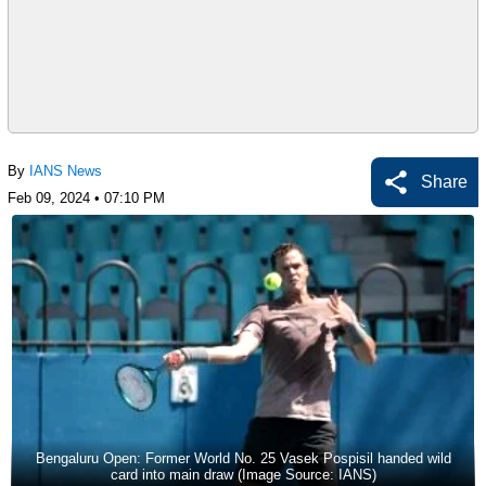
By
IANS News
Share
Feb 09, 2024 • 07:10 PM
Bengaluru Open: Former World No. 25 Vasek Pospisil handed wild
card into main draw (Image Source: IANS)