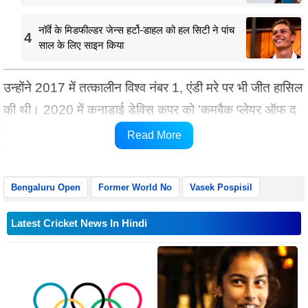
नॉर्वे के मिडफील्डर जेन्स हर्टो-डाहल को हल सिटी ने पांच
4
साल के लिए साइन किया
उन्होंने 2017 में तत्कालीन विश्व नंबर 1, एंडी मरे पर भी जीत हासिल
की थी। 2020 में कनाडाई डेविस कपर को 'कमबैक प्लेयर ऑफ द
ईयर' से सम्मानित किया गया था जब उन्होंने यूएस ओपन के चौथे दौर
Read More
में जगह बनाई थी और सोफिया ओपन के फाइनल में भी पहुंचे थे।
Bengaluru Open
Former World No
Vasek Pospisil
Latest Cricket News In Hindi