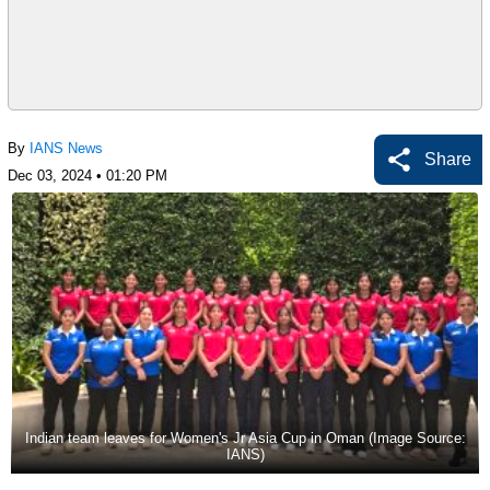
By
IANS News
Share
Dec 03, 2024 • 01:20 PM
Indian team leaves for Women's Jr Asia Cup in Oman (Image Source:
IANS)