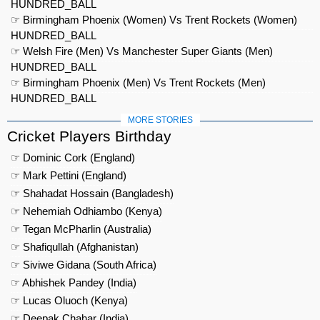
HUNDRED_BALL
☞ Birmingham Phoenix (Women) Vs Trent Rockets (Women)
HUNDRED_BALL
☞ Welsh Fire (Men) Vs Manchester Super Giants (Men)
HUNDRED_BALL
☞ Birmingham Phoenix (Men) Vs Trent Rockets (Men)
HUNDRED_BALL
MORE STORIES
Cricket Players Birthday
☞ Dominic Cork (England)
☞ Mark Pettini (England)
☞ Shahadat Hossain (Bangladesh)
☞ Nehemiah Odhiambo (Kenya)
☞ Tegan McPharlin (Australia)
☞ Shafiqullah (Afghanistan)
☞ Siviwe Gidana (South Africa)
☞ Abhishek Pandey (India)
☞ Lucas Oluoch (Kenya)
☞ Deepak Chahar (India)