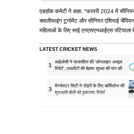
एडहॉक कमेटी ने कहा, "फरवरी 2024 में सीनियर 
क्वालीफाइंग टूर्नामेंट और सीनियर एशियाई चैंप
महिलाओं के लिए साई एनएसएनआईएस पटियाला में व
LATEST CRICKET NEWS
आईओसी ने प्रकाशित की 'ऑनलाइन अब्यूज
1
रिपोर्ट', एथलीटों की बेहतर सुरक्षा की मांग की
मैनचेस्टर सिटी ने रॉड्री के लिए बार्सिलोना की
3
शुरुआती बोली को ठुकराया: रिपोर्ट
"एशियाई ओलंपिक क्वालीफायर 19-21 अप्रैल, 202
विश्व ओलंपिक क्वालीफायर 9-12 मई तक इस्तांबुल, त