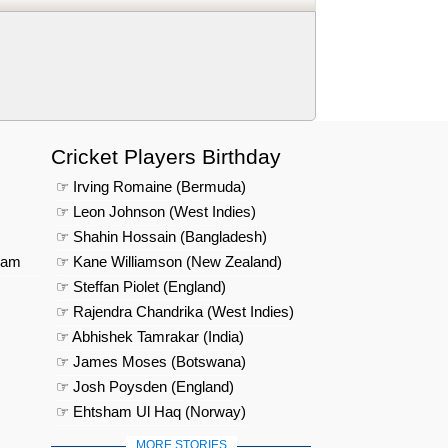
Cricket Players Birthday
☞ Irving Romaine (Bermuda)
☞ Leon Johnson (West Indies)
☞ Shahin Hossain (Bangladesh)
eam
☞ Kane Williamson (New Zealand)
☞ Steffan Piolet (England)
☞ Rajendra Chandrika (West Indies)
☞ Abhishek Tamrakar (India)
☞ James Moses (Botswana)
☞ Josh Poysden (England)
☞ Ehtsham Ul Haq (Norway)
MORE STORIES