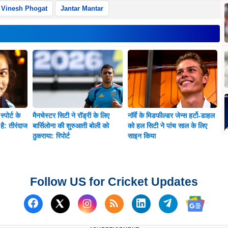
Vinesh Phogat
Jantar Mantar
्पोर्ट के
मैनचेस्टर सिटी ने रॉड्री के लिए
नॉर्वे के मिडफील्डर जेन्स हर्टो-डाहल
है: तीरंदाज
बार्सिलोना की शुरुआती बोली को
को हल सिटी ने पांच साल के लिए
ठुकराया: रिपोर्ट
साइन किया
Follow US for Cricket Updates
Follow us on Facebook
Subscribe to our RSS Fee
Follow us on Linked
Follow us on
Follow us on X (Twitter)
Follow 