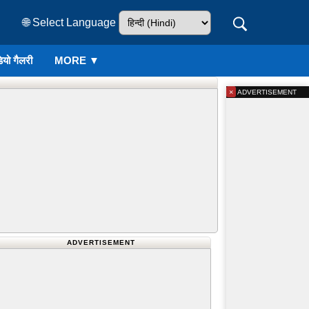
🌐 Select Language
ियो गैलरी
MORE ▼
×
ADVERTISEMENT
ADVERTISEMENT