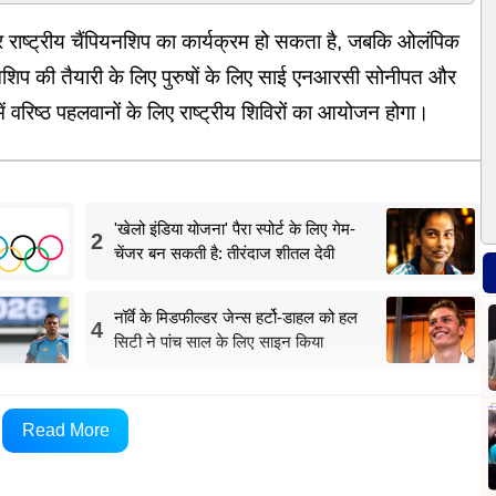
राष्ट्रीय चैंपियनशिप का कार्यक्रम हो सकता है, जबकि ओलंपिक
ियनशिप की तैयारी के लिए पुरुषों के लिए साई एनआरसी सोनीपत और
रिष्ठ पहलवानों के लिए राष्ट्रीय शिविरों का आयोजन होगा।
'खेलो इंडिया योजना' पैरा स्पोर्ट के लिए गेम-
2
चेंजर बन सकती है: तीरंदाज शीतल देवी
नॉर्वे के मिडफील्डर जेन्स हर्टो-डाहल को हल
4
सिटी ने पांच साल के लिए साइन किया
4 तक बिश्केक, किर्गिस्तान में आयोजित होने वाले हैं, जबकि
Read More
ुर्की में होने वाले हैं।"