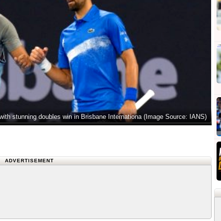
with stunning doubles win in Brisbane Internationa (Image Source: IANS)
ADVERTISEMENT