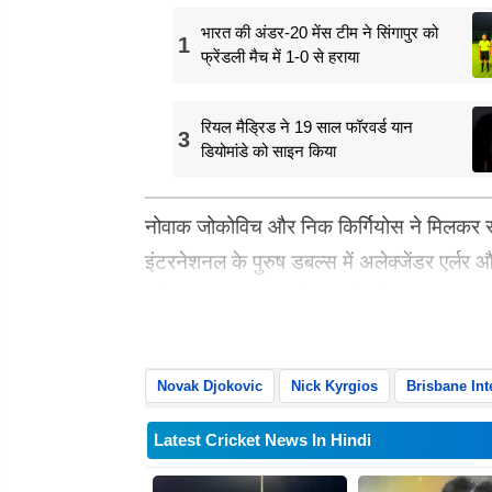
भारत की अंडर-20 मेंस टीम ने सिंगापुर को
1
फ्रेंडली मैच में 1-0 से हराया
रियल मैड्रिड ने 19 साल फॉरवर्ड यान
3
डियोमांडे को साइन किया
नोवाक जोकोविच और निक किर्गियोस ने मिलकर सोमवा
इंटरनेशनल के पुरुष डबल्स में अलेक्जेंडर एर्ल
और 48 मिनट तक चले इस मैच में रचनात्मकता औ
अपने अलग-अलग स्टाइल से प्रशंसकों को खुश
Novak Djokovic
Nick Kyrgios
Brisbane Int
Latest Cricket News In Hindi