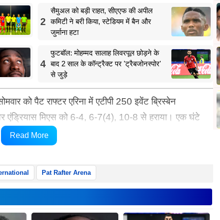
सैमुअल को बड़ी राहत, सीएएफ की अपील
2
कमिटी ने बरी किया, स्टेडियम में बैन और
जुर्माना हटा
फुटबॉल: मोहम्मद सालाह लिवरपूल छोड़ने के
4
बाद 2 साल के कॉन्ट्रैक्ट पर 'ट्रैबजोनस्पोर'
से जुड़े
र को पैट राफ्टर एरिना में एटीपी 250 इवेंट ब्रिस्बेन
र और एंड्रियास मिएस को 6-4, 6-7(4), 10-8 से हराया। एक घंटे
र कौशल का प्रदर्शन हुआ, जिसमें जोकोविच और किर्गियोस ने
Read More
 किया।
ernational
Pat Rafter Arena