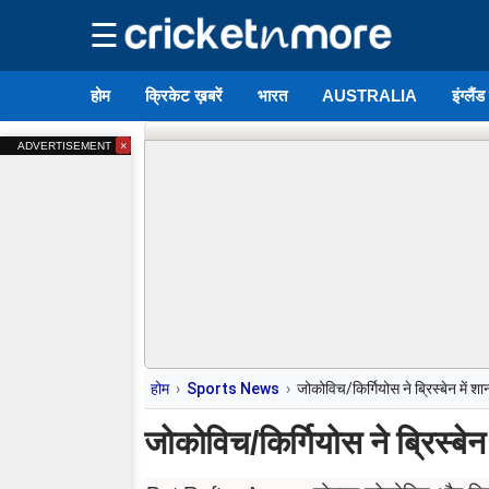
☰
होम
क्रिकेट ख़बरें
भारत
AUSTRALIA
इंग्लैं
×
ADVERTISEMENT
होम
Sports News
जोकोविच/किर्गियोस ने ब्रिस्बेन में 
जोकोविच/किर्गियोस ने ब्रिस्बे