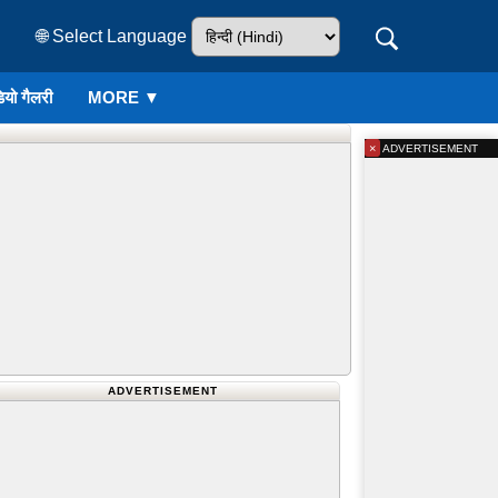
🌐 Select Language
ियो गैलरी
MORE ▼
×
ADVERTISEMENT
ADVERTISEMENT