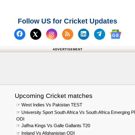
Follow US for Cricket Updates
Follow us on Facebook
Subscribe to our RSS Fee
Follow us on Linked
Follow us on
Follow us on X (Twitter)
Follow 
ADVERTISEMENT
Upcoming Cricket matches
☞ West Indies Vs Pakistan TEST
☞ University Sport South Africa Vs South Africa Emerging P
ODI
☞ Jaffna Kings Vs Galle Gallants T20
☞ Ireland Vs Afghanistan ODI