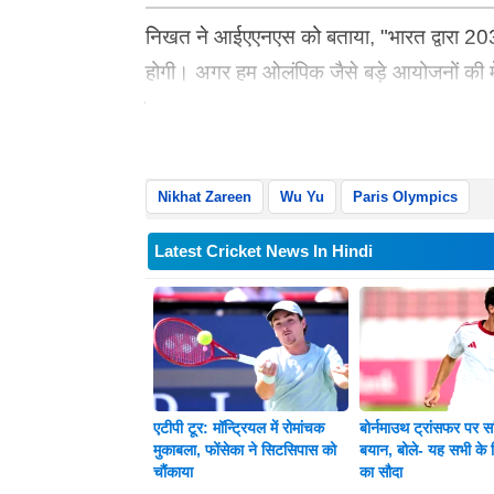
निखत ने आईएएनएस को बताया, "भारत द्वारा 203
होगी। अगर हम ओलंपिक जैसे बड़े आयोजनों की मेजबान
होने चाहिए। वर्तमान में, केवल क्षेत्रीय केंद्र ह
औरंगाबाद या जहां भी ये केंद्र स्थित हैं, वहां जाना
Nikhat Zareen
Wu Yu
Paris Olympics
Latest Cricket News In Hindi
एटीपी टूर: मॉन्ट्रियल में रोमांचक
बोर्नमाउथ ट्रांसफर पर स
मुकाबला, फोंसेका ने सिटसिपास को
बयान, बोले- यह सभी के 
चौंकाया
का सौदा