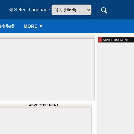
🌐 Select Language
ियो गैलरी
MORE ▼
×
ADVERTISEMENT
ADVERTISEMENT