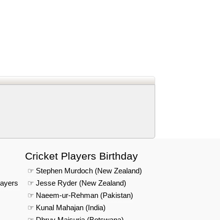
d
In
 Telegram
us on Google News
Cricket Players Birthday
☞ Stephen Murdoch (New Zealand)
layers
☞ Jesse Ryder (New Zealand)
☞ Naeem-ur-Rehman (Pakistan)
☞ Kunal Mahajan (India)
☞ Dhruv Maisuria (Botswana)