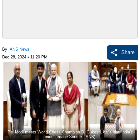
By
IANS News
Share
Dec 28, 2024 • 11:20 PM
PM Modi meets World Chess Champion D. Gukesh, calls him 'India's
pride' (Image Source: IANS)