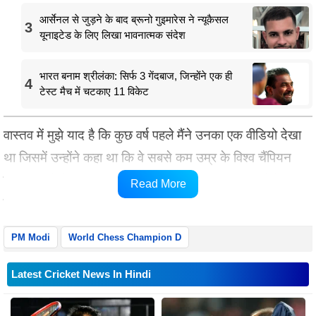
आर्सेनल से जुड़ने के बाद ब्रूनो गुइमारेस ने न्यूकैसल
3
यूनाइटेड के लिए लिखा भावनात्मक संदेश
भारत बनाम श्रीलंका: सिर्फ 3 गेंदबाज, जिन्होंने एक ही
4
टेस्ट मैच में चटकाए 11 विकेट
वास्तव में मुझे याद है कि कुछ वर्ष पहले मैंने उनका एक वीडियो देखा
था जिसमें उन्होंने कहा था कि वे सबसे कम उम्र के विश्व चैंपियन
बनना चाहते हैं। यह भविष्यवाणी अब उनके स्वयं के प्रयासों के
Read More
कारण स्पष्ट रूप से सच हो गई है।
PM Modi
World Chess Champion D
Latest Cricket News In Hindi