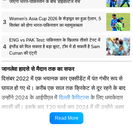
जाएगा भारत-पाकिस्तान के बीच 'हाईवोल्टेज मैच'
Women’s Asia Cup 2026 के शेड्यूल का हुआ ऐलान, 5
3
सितंबर को होगा भारत-पाकिस्तान का महामुकाबला
ENG vs PAK Test: पाकिस्तान के खिलाफ तीसरे टेस्ट में
4
इंग्लैंड को मिल सकता है बड़ा बूस्ट, टीम में हो सकती है Sam
Curran की एंट्री
जानलेवा हादसे से मैदान तक का सफर
दिसंबर 2022 में एक भयानक कार एक्सीडेंट में पंत गंभीर रूप से
घायल हो गए थे। करीब एक साल तक क्रिकेट से दूर रहने के बाद
उन्होंने 2024 के आईपीएल में
दिल्ली कैपिटल्स
के लिए धमाकेदार
वापसी की। इसके बाद T20 वर्ल्ड कप 2024 में भी उन्होंने अहम
भूमिका निभाई और टीम इंडिया को 17 साल बाद खिताब जिताने में
Read More
मदद की।