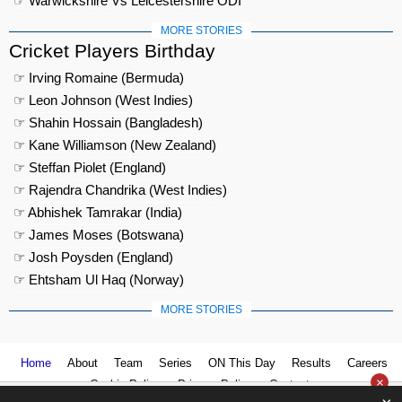
☞ Warwickshire Vs Leicestershire ODI
MORE STORIES
Cricket Players Birthday
☞ Irving Romaine (Bermuda)
☞ Leon Johnson (West Indies)
☞ Shahin Hossain (Bangladesh)
☞ Kane Williamson (New Zealand)
☞ Steffan Piolet (England)
☞ Rajendra Chandrika (West Indies)
☞ Abhishek Tamrakar (India)
☞ James Moses (Botswana)
☞ Josh Poysden (England)
☞ Ehtsham Ul Haq (Norway)
MORE STORIES
Home
About
Team
Series
ON This Day
Results
Careers
×
Cookie Policy
Privacy Policy
Contact us