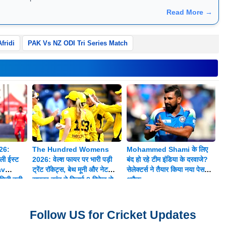
Read More →
fridi
PAK Vs NZ ODI Tri Series Match
26:
The Hundred Womens
Mohammed Shami के लिए
ी ईस्ट
2026: वेल्श फायर पर भारी पड़ी
बंद हो रहे टीम इंडिया के दरवाजे?
av
ट्रेंट रॉकेट्स, बेथ मूनी और नेट
सेलेक्टर्स ने तैयार किया नया पेस
िली बड़ी
साइवर-ब्रंट ने दिलाई 8 विकेट से
अटैक
शानदार जीत
Follow US for Cricket Updates