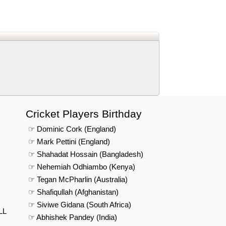
d
In
 Telegram
us on Google News
Cricket Players Birthday
☞ Dominic Cork (England)
☞ Mark Pettini (England)
☞ Shahadat Hossain (Bangladesh)
☞ Nehemiah Odhiambo (Kenya)
☞ Tegan McPharlin (Australia)
☞ Shafiqullah (Afghanistan)
☞ Siviwe Gidana (South Africa)
LL
☞ Abhishek Pandey (India)