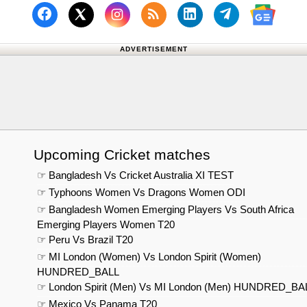
Follow us on Facebook
Subscribe to our RSS Fee
Follow us on Linked
Follow us on
Follow us on X (Twitter)
Follow 
ADVERTISEMENT
Upcoming Cricket matches
☞ Bangladesh Vs Cricket Australia XI TEST
☞ Typhoons Women Vs Dragons Women ODI
☞ Bangladesh Women Emerging Players Vs South Africa
Emerging Players Women T20
☞ Peru Vs Brazil T20
☞ MI London (Women) Vs London Spirit (Women)
HUNDRED_BALL
☞ London Spirit (Men) Vs MI London (Men) HUNDRED_BA
☞ Mexico Vs Panama T20