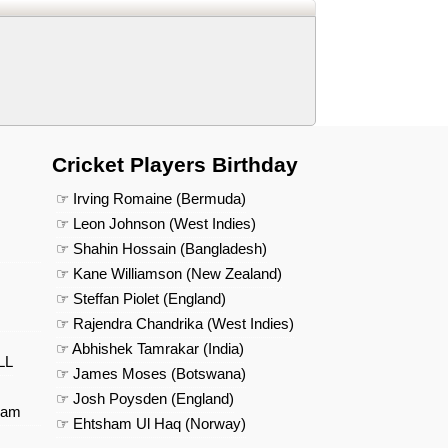
Cricket Players Birthday
☞ Irving Romaine (Bermuda)
☞ Leon Johnson (West Indies)
☞ Shahin Hossain (Bangladesh)
☞ Kane Williamson (New Zealand)
☞ Steffan Piolet (England)
☞ Rajendra Chandrika (West Indies)
☞ Abhishek Tamrakar (India)
LL
☞ James Moses (Botswana)
☞ Josh Poysden (England)
eam
☞ Ehtsham Ul Haq (Norway)