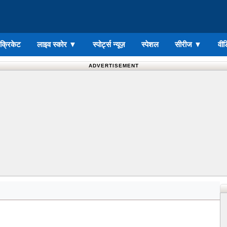
ड क्रिकेट
लाइव स्कोर
▼
स्पोर्ट्स न्यूज़
स्पेशल
सीरीज
▼
वीड
ADVERTISEMENT
s