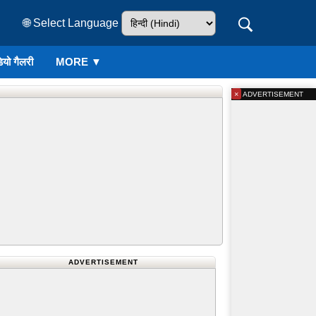
🌐 Select Language
ियो गैलरी
MORE ▼
×
ADVERTISEMENT
ADVERTISEMENT