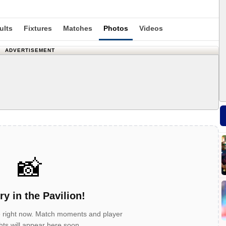
ults
Fixtures
Matches
Photos
Videos
ADVERTISEMENT
📸
ry in the Pavilion!
e right now. Match moments and player
ghts will appear here soon.