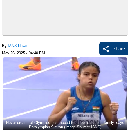
By
IANS News
Share
May 26, 2025 • 04:40 PM
Never dreamt of Olympics, just hoped for a job to support family, says
Paralympian Simran (Image Source: IANS)