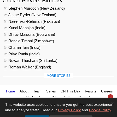
Cricket Players Birthday
☞ Stephen Murdoch (New Zealand)
☞ Jesse Ryder (New Zealand)
☞ Naeem-ur-Rehman (Pakistan)
☞ Kunal Mahajan (India)
☞ Dhruv Maisuria (Botswana)
☞ Ronald Timoni (Zimbabwe)
☞ Charan Teja (India)
☞ Priya Punia (India)
☞ Nuwan Thushara (Sri Lanka)
☞ Roman Walker (England)
MORE STORIES
Home
About
Team
Series
ON This Day
Results
Careers
×
Cookie Policy
Privacy Policy
Contact us
×
This website uses cookies to ensure you get the best experience
and to analyze traffic. Read our
Privacy Policy
and
Cookie Policy
.