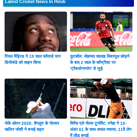
Latest Cricket News In Hindi
रियल मैड्रिड ने 19 साल फॉरवर्ड यान
फुटबॉल: मोहम्मद सालाह लिवरपूल छोड़ने
डियोमांडे को साइन किया
के बाद 2 साल के कॉन्ट्रैक्ट पर
'ट्रैबजोनस्पोर' से जुड़े
जेके ओपन 2026: बेंगलुरु के गोल्फर
विमेंस प्रो गोल्फ टूर्नामेंट: स्नेहा ने 10-
खलिन जोशी ने बनाई बढ़त
अंडर 61 के साथ धमाल मचाया, 11वें लेग
में लीड बनाई