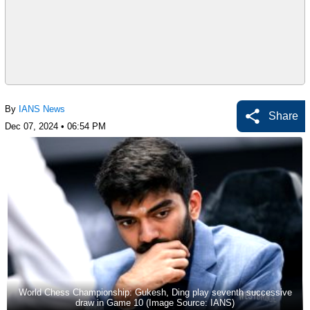
By
IANS News
Share
Dec 07, 2024 • 06:54 PM
World Chess Championship: Gukesh, Ding play seventh successive
draw in Game 10 (Image Source: IANS)