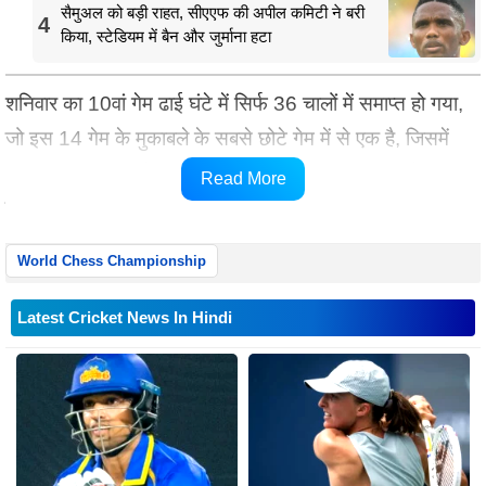
सैमुअल को बड़ी राहत, सीएएफ की अपील कमिटी ने बरी
4
किया, स्टेडियम में बैन और जुर्माना हटा
शनिवार का 10वां गेम ढाई घंटे में सिर्फ 36 चालों में समाप्त हो गया,
जो इस 14 गेम के मुकाबले के सबसे छोटे गेम में से एक है, जिसमें
7.5 अंक तक पहुंचने वाला पहला खिलाड़ी 2.5 मिलियन अमेरिकी
Read More
डॉलर की कुल पुरस्कार राशि का बड़ा हिस्सा जीतेगा।
World Chess Championship
Latest Cricket News In Hindi