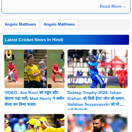
publisher Gopal Raju as the "India Abroad News Service" and
Read More →
later renamed. Their main offices are located in Noida, Uttar
Pradesh.
Angelo Matthews
Angelo Matthews
Latest Cricket News In Hindi
VIDEO: Joe Root को स्कूप शॉट
Duleep Trophy 2026: Ishan
खेलना पड़ा भारी, Matt Henry ने क्लीन
Kishan को मिली ईस्ट जोन की कमान,
बोल्ड कर किया चलता
Vaibhav Suryavanshi को भी मिली
बड़ी जिम्मेदारी