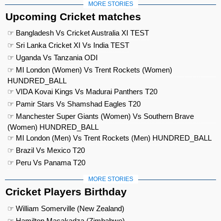
MORE STORIES
Upcoming Cricket matches
☞ Bangladesh Vs Cricket Australia XI TEST
☞ Sri Lanka Cricket XI Vs India TEST
☞ Uganda Vs Tanzania ODI
☞ MI London (Women) Vs Trent Rockets (Women)
HUNDRED_BALL
☞ VIDA Kovai Kings Vs Madurai Panthers T20
☞ Pamir Stars Vs Shamshad Eagles T20
☞ Manchester Super Giants (Women) Vs Southern Brave
(Women) HUNDRED_BALL
☞ MI London (Men) Vs Trent Rockets (Men) HUNDRED_BALL
☞ Brazil Vs Mexico T20
☞ Peru Vs Panama T20
MORE STORIES
Cricket Players Birthday
☞ William Somerville (New Zealand)
☞ Hamilton Masakadza (Zimbabwe)