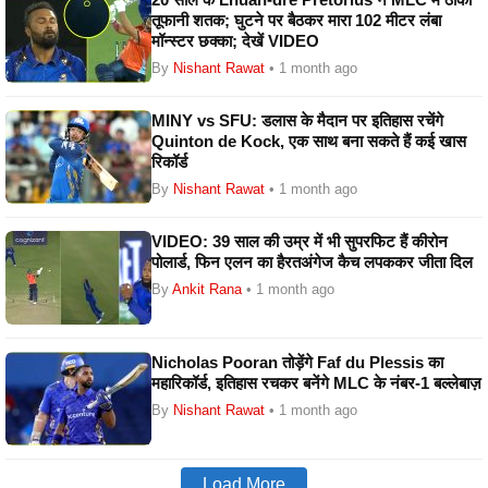
तूफानी शतक; घुटने पर बैठकर मारा 102 मीटर लंबा
मॉन्स्टर छक्का; देखें VIDEO
By
Nishant Rawat
• 1 month ago
MINY vs SFU: डलास के मैदान पर इतिहास रचेंगे
Quinton de Kock, एक साथ बना सकते हैं कई खास
रिकॉर्ड
By
Nishant Rawat
• 1 month ago
VIDEO: 39 साल की उम्र में भी सुपरफिट हैं कीरोन
पोलार्ड, फिन एलन का हैरतअंगेज कैच लपककर जीता दिल
By
Ankit Rana
• 1 month ago
Nicholas Pooran तोड़ेंगे Faf du Plessis का
महारिकॉर्ड, इतिहास रचकर बनेंगे MLC के नंबर-1 बल्लेबाज़
By
Nishant Rawat
• 1 month ago
Load More