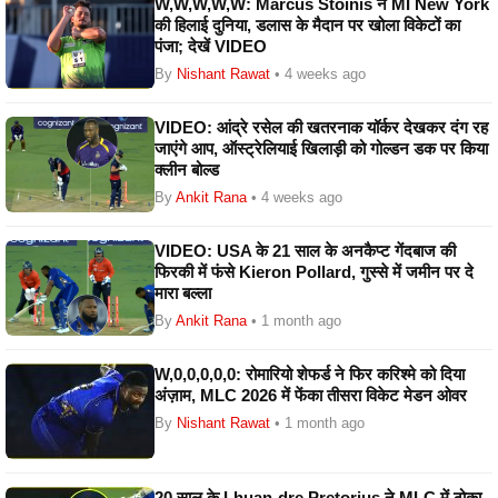
W,W,W,W,W: Marcus Stoinis ने MI New York
की हिलाई दुनिया, डलास के मैदान पर खोला विकेटों का
पंजा; देखें VIDEO
By
Nishant Rawat
• 4 weeks ago
VIDEO: आंद्रे रसेल की खतरनाक यॉर्कर देखकर दंग रह
जाएंगे आप, ऑस्ट्रेलियाई खिलाड़ी को गोल्डन डक पर किया
क्लीन बोल्ड
By
Ankit Rana
• 4 weeks ago
VIDEO: USA के 21 साल के अनकैप्ट गेंदबाज की
फिरकी में फंसे Kieron Pollard, गुस्से में जमीन पर दे
मारा बल्ला
By
Ankit Rana
• 1 month ago
W,0,0,0,0,0: रोमारियो शेफर्ड ने फिर करिश्मे को दिया
अंज़ाम, MLC 2026 में फेंका तीसरा विकेट मेडन ओवर
By
Nishant Rawat
• 1 month ago
20 साल के Lhuan-dre Pretorius ने MLC में ठोका