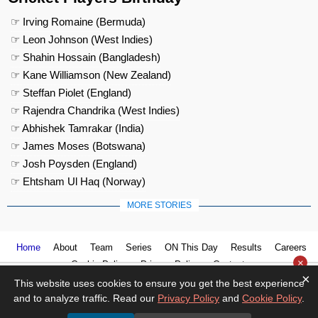
☞ Irving Romaine (Bermuda)
☞ Leon Johnson (West Indies)
☞ Shahin Hossain (Bangladesh)
☞ Kane Williamson (New Zealand)
☞ Steffan Piolet (England)
☞ Rajendra Chandrika (West Indies)
☞ Abhishek Tamrakar (India)
☞ James Moses (Botswana)
☞ Josh Poysden (England)
☞ Ehtsham Ul Haq (Norway)
MORE STORIES
Home
About
Team
Series
ON This Day
Results
Careers
×
Cookie Policy
Privacy Policy
Contact us
×
This website uses cookies to ensure you get the best experience
and to analyze traffic. Read our
Privacy Policy
and
Cookie Policy
.