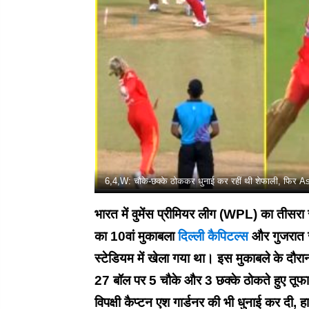
6,4,W: चौके-छक्के ठोककर धुनाई कर रहीं थी शेफाली, फिर 
भारत में वुमेंस प्रीमियर लीग (WPL) का तीसरा स
का 10वां मुकाबला
दिल्ली कैपिटल्स
और गुजरात ज
स्टेडियम में खेला गया था। इस मुकाबले के दौरा
27 बॉल पर 5 चौके और 3 छक्के ठोकते हुए तूफान
विपक्षी कैप्टन एश गार्डनर की भी धुनाई कर दी,