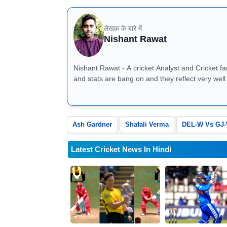
लेखक के बारे में
Nishant Rawat
Nishant Rawat - A cricket Analyst and Cricket fan 
and stats are bang on and they reflect very well in match previ
8826184472
Ash Gardner
Shafali Verma
DEL-W Vs GJ
Latest Cricket News In Hindi