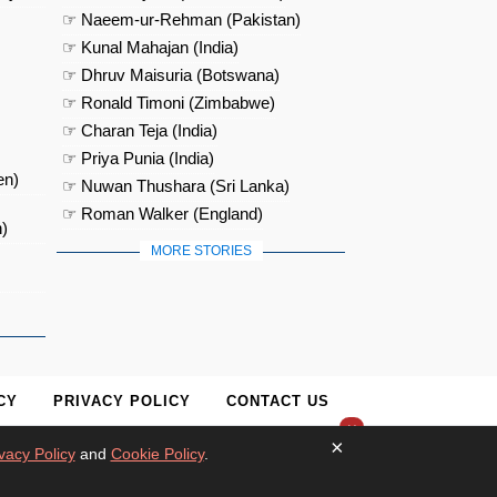
☞ Naeem-ur-Rehman (Pakistan)
☞ Kunal Mahajan (India)
☞ Dhruv Maisuria (Botswana)
☞ Ronald Timoni (Zimbabwe)
☞ Charan Teja (India)
☞ Priya Punia (India)
en)
☞ Nuwan Thushara (Sri Lanka)
☞ Roman Walker (England)
)
MORE STORIES
CY
PRIVACY POLICY
CONTACT US
×
×
vacy Policy
and
Cookie Policy
.