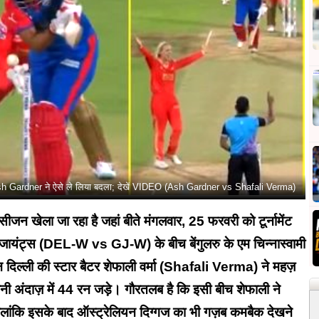
Ash Gardner ने ऐसे ले लिया बदला; देखें VIDEO (Ash Gardner vs Shafali Verma)
ीजन खेला जा रहा है जहां बीते मंगलवार, 25 फरवरी को टूर्नामेंट
ायंट्स (DEL-W vs GJ-W) के बीच बेंगुलरु के एम चिन्नास्वामी
न दिल्ली की स्टार बैटर शेफाली वर्मा (Shafali Verma) ने महज़
ी अंदाज़ में 44 रन जड़े। गौरतलब है कि इसी बीच शेफाली ने
 हालांकि इसके बाद ऑस्ट्रेलियन दिग्गज का भी गज़ब कमबैक देखने