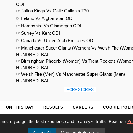
ODI
☞ Jaffna Kings Vs Galle Gallants T20
☞ Ireland Vs Afghanistan ODI
☞ Hampshire Vs Glamorgan ODI
☞ Surrey Vs Kent ODI
☞ Canada Vs United Arab Emirates ODI
☞ Manchester Super Giants (Women) Vs Welsh Fire (Wom
HUNDRED_BALL
☞ Birmingham Phoenix (Women) Vs Trent Rockets (Women
HUNDRED_BALL
☞ Welsh Fire (Men) Vs Manchester Super Giants (Men)
HUNDRED_BALL
MORE STORIES
ON THIS DAY
RESULTS
CAREERS
COOKIE POLI
ensure you get the best experience and to analyze traffic. Read our
Pri
Accept All
Manage Preferences