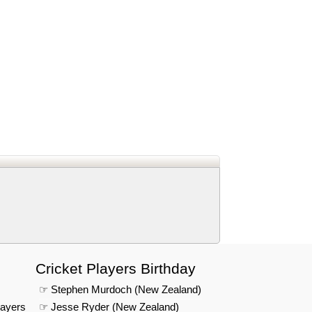
d
In
 Telegram
us on Google News
Cricket Players Birthday
☞ Stephen Murdoch (New Zealand)
layers
☞ Jesse Ryder (New Zealand)