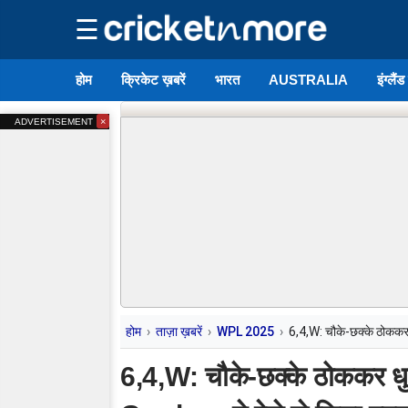
☰
होम
क्रिकेट ख़बरें
भारत
AUSTRALIA
इंग्लैं
×
ADVERTISEMENT
होम
ताज़ा ख़बरें
WPL 2025
6,4,W: चौके-छक्के ठोककर 
6,4,W: चौके-छक्के ठोककर धु