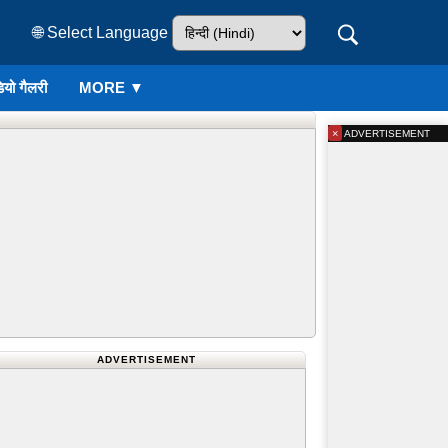
🌐 Select Language
ियो गैलरी
MORE ▼
×
ADVERTISEMENT
ADVERTISEMENT