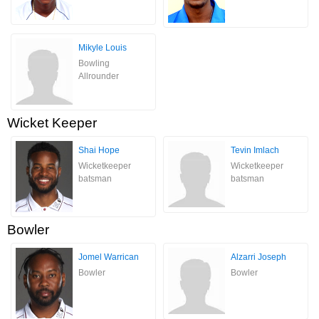
Mikyle Louis
Bowling
Allrounder
Wicket Keeper
Shai Hope
Tevin Imlach
Wicketkeeper
Wicketkeeper
batsman
batsman
Bowler
Jomel Warrican
Alzarri Joseph
Bowler
Bowler