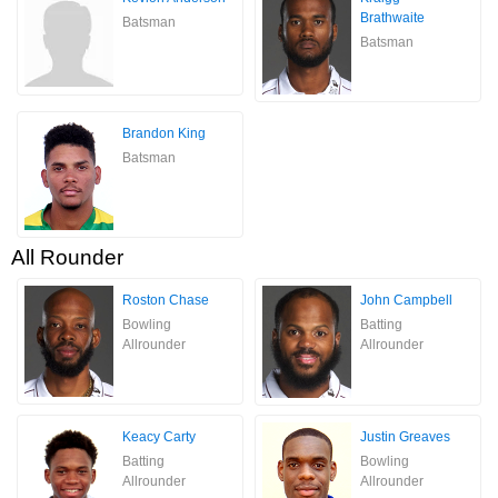
Brathwaite
Batsman
Batsman
Brandon King
Batsman
All Rounder
Roston Chase
John Campbell
Bowling
Batting
Allrounder
Allrounder
Keacy Carty
Justin Greaves
Batting
Bowling
Allrounder
Allrounder