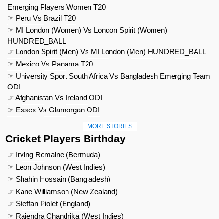
Emerging Players Women T20
☞ Peru Vs Brazil T20
☞ MI London (Women) Vs London Spirit (Women)
HUNDRED_BALL
☞ London Spirit (Men) Vs MI London (Men) HUNDRED_BALL
☞ Mexico Vs Panama T20
☞ University Sport South Africa Vs Bangladesh Emerging Team
ODI
☞ Afghanistan Vs Ireland ODI
☞ Essex Vs Glamorgan ODI
MORE STORIES
Cricket Players Birthday
☞ Irving Romaine (Bermuda)
☞ Leon Johnson (West Indies)
☞ Shahin Hossain (Bangladesh)
☞ Kane Williamson (New Zealand)
☞ Steffan Piolet (England)
☞ Rajendra Chandrika (West Indies)