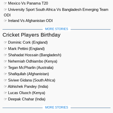
☞ Mexico Vs Panama T20
☞ University Sport South Africa Vs Bangladesh Emerging Team
ODI
☞ Ireland Vs Afghanistan ODI
MORE STORIES
Cricket Players Birthday
☞ Dominic Cork (England)
☞ Mark Pettini (England)
☞ Shahadat Hossain (Bangladesh)
☞ Nehemiah Odhiambo (Kenya)
☞ Tegan McPharlin (Australia)
☞ Shafiqullah (Afghanistan)
☞ Siviwe Gidana (South Africa)
☞ Abhishek Pandey (India)
☞ Lucas Oluoch (Kenya)
☞ Deepak Chahar (India)
MORE STORIES