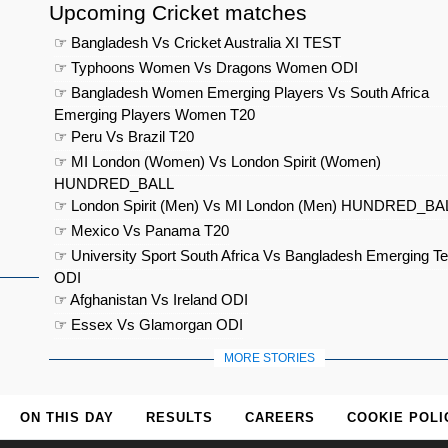
Upcoming Cricket matches
☞ Bangladesh Vs Cricket Australia XI TEST
☞ Typhoons Women Vs Dragons Women ODI
☞ Bangladesh Women Emerging Players Vs South Africa
Emerging Players Women T20
☞ Peru Vs Brazil T20
☞ MI London (Women) Vs London Spirit (Women)
HUNDRED_BALL
☞ London Spirit (Men) Vs MI London (Men) HUNDRED_BA
☞ Mexico Vs Panama T20
☞ University Sport South Africa Vs Bangladesh Emerging T
ODI
☞ Afghanistan Vs Ireland ODI
☞ Essex Vs Glamorgan ODI
MORE STORIES
ON THIS DAY
RESULTS
CAREERS
COOKIE POLI