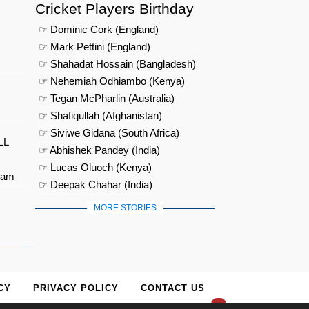
Cricket Players Birthday
☞ Dominic Cork (England)
☞ Mark Pettini (England)
☞ Shahadat Hossain (Bangladesh)
☞ Nehemiah Odhiambo (Kenya)
☞ Tegan McPharlin (Australia)
☞ Shafiqullah (Afghanistan)
☞ Siviwe Gidana (South Africa)
LL
☞ Abhishek Pandey (India)
☞ Lucas Oluoch (Kenya)
eam
☞ Deepak Chahar (India)
MORE STORIES
CY
PRIVACY POLICY
CONTACT US
×