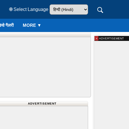
🌐 Select Language
ियो गैलरी
MORE ▼
×
ADVERTISEMENT
ADVERTISEMENT
 खेल