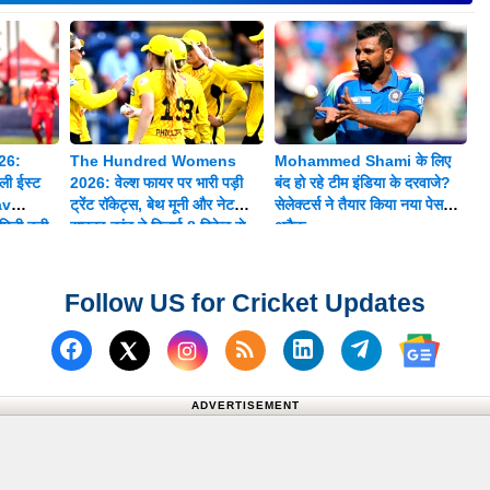
26:
The Hundred Womens
Mohammed Shami के लिए
ी ईस्ट
2026: वेल्श फायर पर भारी पड़ी
बंद हो रहे टीम इंडिया के दरवाजे?
av
ट्रेंट रॉकेट्स, बेथ मूनी और नेट
सेलेक्टर्स ने तैयार किया नया पेस
िली बड़ी
साइवर-ब्रंट ने दिलाई 8 विकेट से
अटैक
शानदार जीत
Follow US for Cricket Updates
Follow us on Facebook
Subscribe to our RSS Fee
Follow us on Linked
Follow us on
Follow us on X (Twitter)
Follow 
ADVERTISEMENT