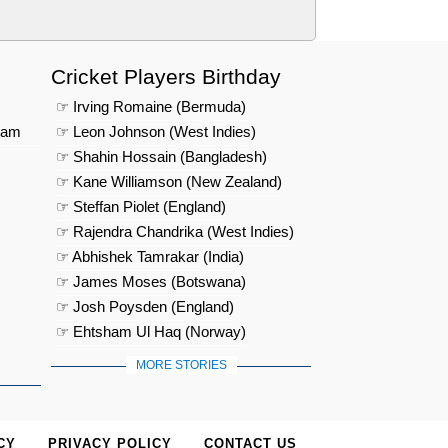
Cricket Players Birthday
☞ Irving Romaine (Bermuda)
eam
☞ Leon Johnson (West Indies)
☞ Shahin Hossain (Bangladesh)
☞ Kane Williamson (New Zealand)
☞ Steffan Piolet (England)
☞ Rajendra Chandrika (West Indies)
☞ Abhishek Tamrakar (India)
☞ James Moses (Botswana)
☞ Josh Poysden (England)
☞ Ehtsham Ul Haq (Norway)
MORE STORIES
CY
PRIVACY POLICY
CONTACT US