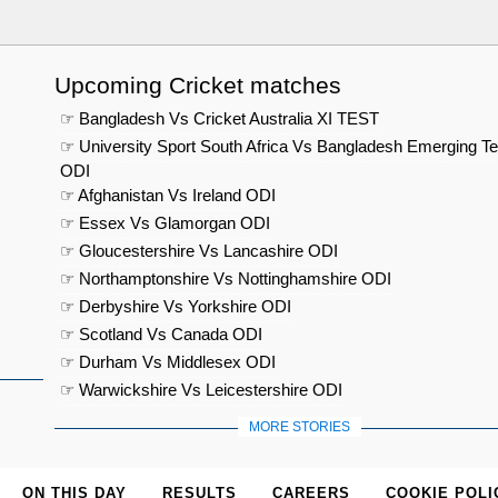
Upcoming Cricket matches
☞ Bangladesh Vs Cricket Australia XI TEST
☞ University Sport South Africa Vs Bangladesh Emerging T
ODI
☞ Afghanistan Vs Ireland ODI
☞ Essex Vs Glamorgan ODI
☞ Gloucestershire Vs Lancashire ODI
☞ Northamptonshire Vs Nottinghamshire ODI
☞ Derbyshire Vs Yorkshire ODI
☞ Scotland Vs Canada ODI
☞ Durham Vs Middlesex ODI
☞ Warwickshire Vs Leicestershire ODI
MORE STORIES
ON THIS DAY
RESULTS
CAREERS
COOKIE POLI