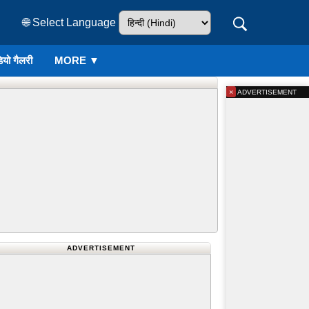
🌐 Select Language
ियो गैलरी
MORE ▼
×
ADVERTISEMENT
ADVERTISEMENT
पसी