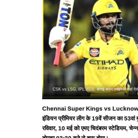
CSK vs LSG, IPL 2026: चेन्नई बनाम लखनऊ! यहां देख
Chennai Super Kings vs Lucknow 
इंडियन प्रीमियर लीग के 19वें सीजन का 53वां
रविवार, 10 मई को एमए चिदंबरम स्टेडियम, चेन्