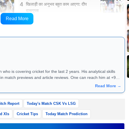
4
खिलाड़ी का अनुभव बहुत काम आएगा: दीप
दासगुप्ता
Read More
नकारी
who is covering cricket for the last 2 years. His analytical skills
ews and article reviews. One can reach him at +91 -
Read More →
tch Report
Today's Match CSK Vs LSG
d XIs
Cricket Tips
Today Match Prediction