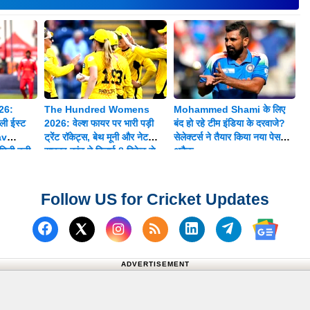
26:
The Hundred Womens
Mohammed Shami के लिए
ी ईस्ट
2026: वेल्श फायर पर भारी पड़ी
बंद हो रहे टीम इंडिया के दरवाजे?
av
ट्रेंट रॉकेट्स, बेथ मूनी और नेट
सेलेक्टर्स ने तैयार किया नया पेस
िली बड़ी
साइवर-ब्रंट ने दिलाई 8 विकेट से
अटैक
शानदार जीत
Follow US for Cricket Updates
Follow us on Facebook
Subscribe to our RSS Fee
Follow us on Linked
Follow us on
Follow us on X (Twitter)
Follow 
ADVERTISEMENT