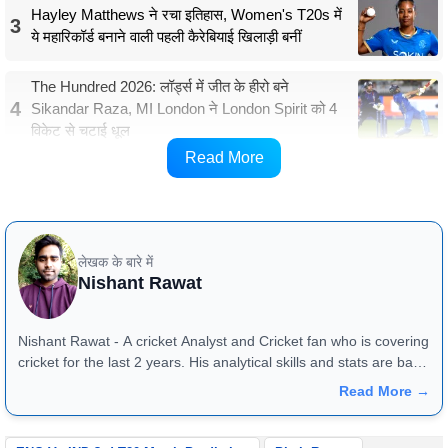
Hayley Matthews ने रचा इतिहास, Women's T20s में
3
ये महारिकॉर्ड बनाने वाली पहली कैरेबियाई खिलाड़ी बनीं
The Hundred 2026: लॉर्ड्स में जीत के हीरो बने
4
Sikandar Raza, MI London ने London Spirit को 4
विकेट से चटाई धूल
Read More
ENG vs IND 3rd T20: मैच से जुड़ी जानकारी
लेखक के बारे में
Nishant Rawat
Nishant Rawat - A cricket Analyst and Cricket fan who is covering
cricket for the last 2 years. His analytical skills and stats are bang
on and they reflect very well in match previews and article
Read More →
reviews. One can reach him at +91 - 8826184472