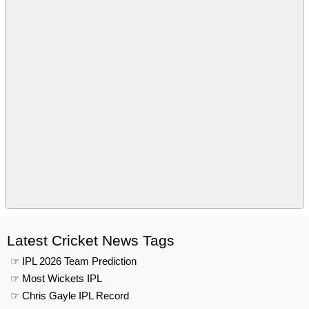
Latest Cricket News Tags
☞ IPL 2026 Team Prediction
☞ Most Wickets IPL
☞ Chris Gayle IPL Record