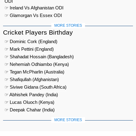
ODI
☞ Ireland Vs Afghanistan ODI
☞ Glamorgan Vs Essex ODI
MORE STORIES
Cricket Players Birthday
☞ Dominic Cork (England)
☞ Mark Pettini (England)
☞ Shahadat Hossain (Bangladesh)
☞ Nehemiah Odhiambo (Kenya)
☞ Tegan McPharlin (Australia)
☞ Shafiqullah (Afghanistan)
☞ Siviwe Gidana (South Africa)
☞ Abhishek Pandey (India)
☞ Lucas Oluoch (Kenya)
☞ Deepak Chahar (India)
MORE STORIES