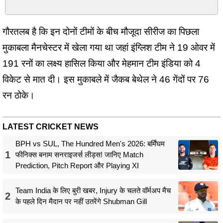
गौरतलब है कि इन दोनों टीमों के बीच मौजूदा सीरीज का पिछला
मुकाबला मैनचेस्टर में खेला गया था जहां इंग्लिश टीम ने 19 ओवर में
191 रनों का लक्ष्य हासिल किया और मेहमान टीम इंडिया को 4
विकेट से मात दी। इस मुकाबले में जैकब बेथेल ने 46 गेंदों पर 76
रन ठोके।
LATEST CRICKET NEWS
BPH vs SUL, The Hundred Men's 2026: बर्मिंघम
1
फीनिक्स बनाम सनराइजर्स लीड्स! जानिए Match
Prediction, Pitch Report और Playing XI
Team India के लिए बुरी खबर, Injury के चलते वॉर्मअप मैच
2
के पहले दिन मैदान पर नहीं उतरेंगे Shubman Gill