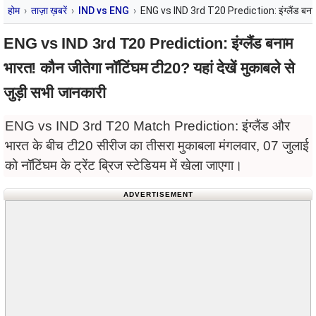
होम
ताज़ा ख़बरें
IND vs ENG
ENG vs IND 3rd T20 Prediction: इंग्लैंड बनाम भा
ENG vs IND 3rd T20 Prediction: इंग्लैंड बनाम
भारत! कौन जीतेगा नॉटिंघम टी20? यहां देखें मुकाबले से
जुड़ी सभी जानकारी
ENG vs IND 3rd T20 Match Prediction: इंग्लैंड और
भारत के बीच टी20 सीरीज का तीसरा मुकाबला मंगलवार, 07 जुलाई
को नॉटिंघम के ट्रेंट ब्रिज स्टेडियम में खेला जाएगा।
ADVERTISEMENT