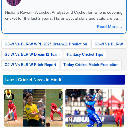
Nishant Rawat - A cricket Analyst and Cricket fan who is covering
cricket for the last 2 years. His analytical skills and stats are bang
on and they reflect very well in match previews and article
Read More →
reviews. One can reach him at +91 - 8826184472
GJ-W Vs BLR-W WPL 2025 Dream11 Prediction
GJ-W Vs BLR-W
GJ-W Vs BLR-W Dream11 Team
Fantasy Cricket Tips
GJ-W Vs BLR-W Pitch Report
Today Cricket Match Prediction
Latest Cricket News In Hindi