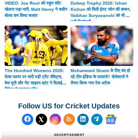
VIDEO: Joe Root को स्कूप शॉट
Duleep Trophy 2026: Ishan
खेलना पड़ा भारी, Matt Henry ने क्लीन
Kishan को मिली ईस्ट जोन की कमान,
बोल्ड कर किया चलता
Vaibhav Suryavanshi को भी मिली
बड़ी जिम्मेदारी
The Hundred Womens 2026:
Mohammed Shami के लिए बंद हो
वेल्श फायर पर भारी पड़ी ट्रेंट रॉकेट्स,
रहे टीम इंडिया के दरवाजे? सेलेक्टर्स ने
बेथ मूनी और नेट साइवर-ब्रंट ने दिलाई 8
तैयार किया नया पेस अटैक
विकेट से शानदार जीत
Follow US for Cricket Updates
Follow us on Facebook
Subscribe to our RSS Fee
Follow us on LinkedI
Follow us on T
Follow us on X (Twitter)
Follow us 
ADVERTISEMENT