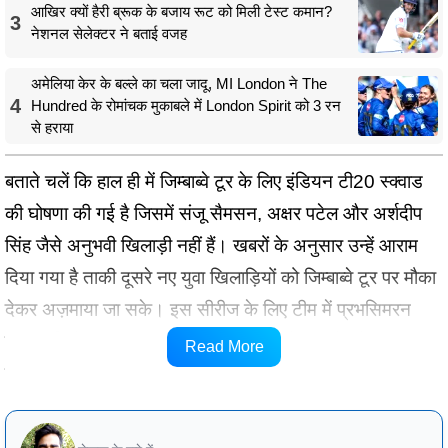
आखिर क्यों हैरी ब्रूक के बजाय रूट को मिली टेस्ट कमान?
3
नेशनल सेलेक्टर ने बताई वजह
अमेलिया केर के बल्ले का चला जादू, MI London ने The
4
Hundred के रोमांचक मुकाबले में London Spirit को 3 रन
से हराया
बताते चलें कि हाल ही में जिम्बाब्वे टूर के लिए इंडियन टी20 स्क्वाड
की घोषणा की गई है जिसमें संजू सैमसन, अक्षर पटेल और अर्शदीप
सिंह जैसे अनुभवी खिलाड़ी नहीं हैं। खबरों के अनुसार उन्हें आराम
दिया गया है ताकी दूसरे नए युवा खिलाड़ियों को जिम्बाब्वे टूर पर मौका
देकर अज़माया जा सके। इस सीरीज के लिए टीम में प्रभसिमरन
सिंह, हर्ष दुबे, यश ठाकुर और अशोक शर्मा जैसे युवाओं को जगह दी
Read More
है।