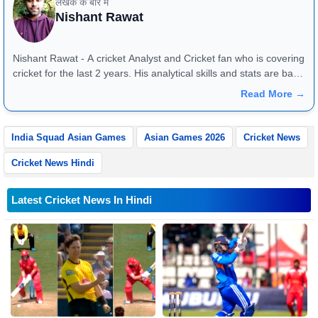
लेखक के बारे में
Nishant Rawat
Nishant Rawat - A cricket Analyst and Cricket fan who is covering
cricket for the last 2 years. His analytical skills and stats are bang
on and they reflect very well in match previews and article
Read More →
reviews. One can reach him at +91 - 8826184472
India Squad Asian Games
Asian Games 2026
Cricket News
Cricket News Hindi
Latest Cricket News In Hindi