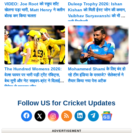
VIDEO: Joe Root को स्कूप शॉट
Duleep Trophy 2026: Ishan
खेलना पड़ा भारी, Matt Henry ने क्लीन
Kishan को मिली ईस्ट जोन की कमान,
बोल्ड कर किया चलता
Vaibhav Suryavanshi को भी मिली
बड़ी जिम्मेदारी
The Hundred Womens 2026:
Mohammed Shami के लिए बंद हो
वेल्श फायर पर भारी पड़ी ट्रेंट रॉकेट्स,
रहे टीम इंडिया के दरवाजे? सेलेक्टर्स ने
बेथ मूनी और नेट साइवर-ब्रंट ने दिलाई 8
तैयार किया नया पेस अटैक
विकेट से शानदार जीत
Follow US for Cricket Updates
Follow us on Facebook
Subscribe to our RSS Fee
Follow us on LinkedI
Follow us on T
Follow us on X (Twitter)
Follow us 
ADVERTISEMENT