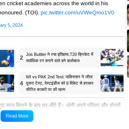
en cricket academies across the world in his
honoured. (TOI).
pic.twitter.com/uVWeQmo1V0
ary 5, 2024
Jos Buttler ने रचा इतिहास,T20 क्रिकेट में
2
सर्वाधिक रन बनाने वाले बने बल्लेबाज
WI vs PAK 2nd Test: पाकिस्तान ने जीता
4
दूसरा टेस्ट, वेस्टइंडीज को 8 विकेट से हराकर
सीरीज बराबरी पर की खत्म
 नया साल बिताने के बाद घर लौटे हैं। धोनी अपने परिवार और दोस्तों
स ट्रिप के दौरान भारत के विकेटकीपर-बल्लेबाज ऋषभ पंत भी
Read More
े दोस्तों और परिवार के साथ क्रिसमस भी मनाया।