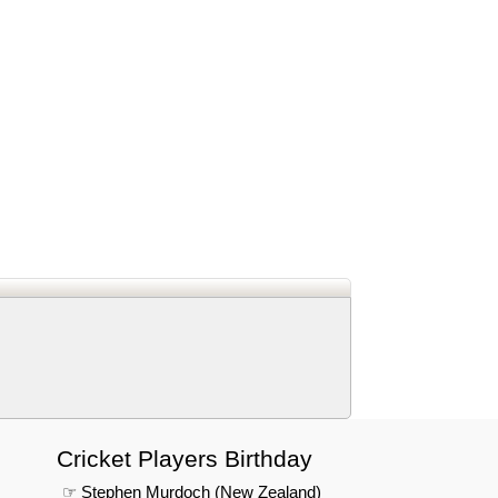
d
In
 Telegram
us on Google News
Cricket Players Birthday
☞ Stephen Murdoch (New Zealand)