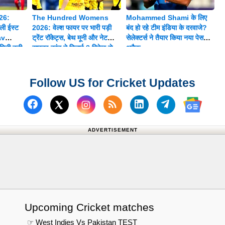
26:
The Hundred Womens
Mohammed Shami के लिए
ी ईस्ट
2026: वेल्श फायर पर भारी पड़ी
बंद हो रहे टीम इंडिया के दरवाजे?
av
ट्रेंट रॉकेट्स, बेथ मूनी और नेट
सेलेक्टर्स ने तैयार किया नया पेस
िली बड़ी
साइवर-ब्रंट ने दिलाई 8 विकेट से
अटैक
शानदार जीत
Follow US for Cricket Updates
Follow us on Facebook
Subscribe to our RSS Fee
Follow us on Linked
Follow us on
Follow us on X (Twitter)
Follow 
ADVERTISEMENT
Upcoming Cricket matches
☞ West Indies Vs Pakistan TEST