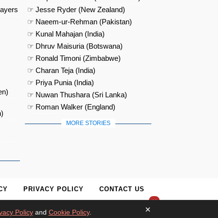
layers
☞ Jesse Ryder (New Zealand)
☞ Naeem-ur-Rehman (Pakistan)
☞ Kunal Mahajan (India)
☞ Dhruv Maisuria (Botswana)
☞ Ronald Timoni (Zimbabwe)
☞ Charan Teja (India)
☞ Priya Punia (India)
en)
☞ Nuwan Thushara (Sri Lanka)
☞ Roman Walker (England)
)
MORE STORIES
CY
PRIVACY POLICY
CONTACT US
×
×
vacy Policy
and
Cookie Policy
.