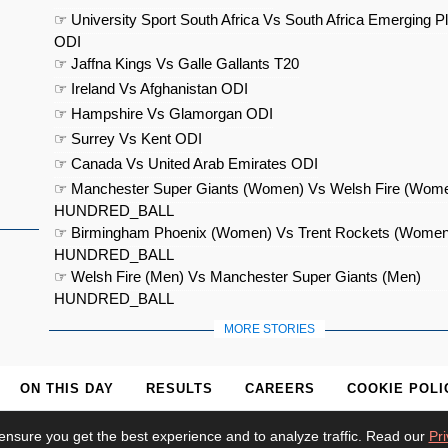
☞ University Sport South Africa Vs South Africa Emerging P
ODI
☞ Jaffna Kings Vs Galle Gallants T20
☞ Ireland Vs Afghanistan ODI
☞ Hampshire Vs Glamorgan ODI
☞ Surrey Vs Kent ODI
☞ Canada Vs United Arab Emirates ODI
☞ Manchester Super Giants (Women) Vs Welsh Fire (Wom
HUNDRED_BALL
☞ Birmingham Phoenix (Women) Vs Trent Rockets (Women
HUNDRED_BALL
☞ Welsh Fire (Men) Vs Manchester Super Giants (Men)
HUNDRED_BALL
MORE STORIES
ON THIS DAY
RESULTS
CAREERS
COOKIE POLI
ensure you get the best experience and to analyze traffic. Read our
Pri