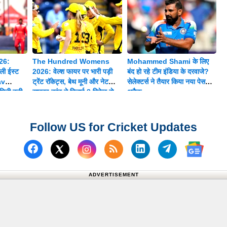
26:
The Hundred Womens
Mohammed Shami के लिए
ी ईस्ट
2026: वेल्श फायर पर भारी पड़ी
बंद हो रहे टीम इंडिया के दरवाजे?
av
ट्रेंट रॉकेट्स, बेथ मूनी और नेट
सेलेक्टर्स ने तैयार किया नया पेस
िली बड़ी
साइवर-ब्रंट ने दिलाई 8 विकेट से
अटैक
शानदार जीत
Follow US for Cricket Updates
Follow us on Facebook
Subscribe to our RSS Fee
Follow us on Linked
Follow us on
Follow us on X (Twitter)
Follow 
ADVERTISEMENT