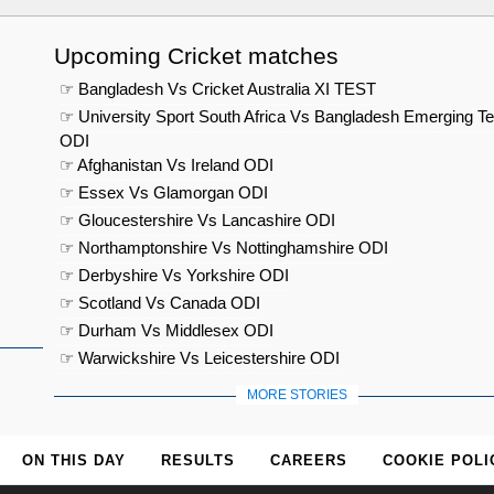
Upcoming Cricket matches
☞ Bangladesh Vs Cricket Australia XI TEST
☞ University Sport South Africa Vs Bangladesh Emerging T
ODI
☞ Afghanistan Vs Ireland ODI
☞ Essex Vs Glamorgan ODI
☞ Gloucestershire Vs Lancashire ODI
☞ Northamptonshire Vs Nottinghamshire ODI
☞ Derbyshire Vs Yorkshire ODI
☞ Scotland Vs Canada ODI
☞ Durham Vs Middlesex ODI
☞ Warwickshire Vs Leicestershire ODI
MORE STORIES
ON THIS DAY
RESULTS
CAREERS
COOKIE POLI