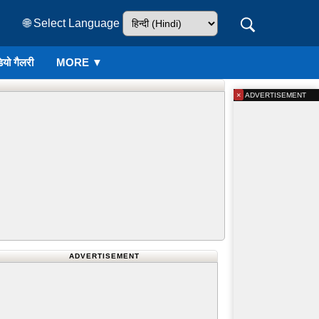
🌐 Select Language
ियो गैलरी
MORE ▼
×
ADVERTISEMENT
ADVERTISEMENT