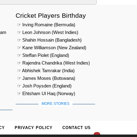
Cricket Players Birthday
☞ Irving Romaine (Bermuda)
eam
☞ Leon Johnson (West Indies)
☞ Shahin Hossain (Bangladesh)
☞ Kane Williamson (New Zealand)
☞ Steffan Piolet (England)
☞ Rajendra Chandrika (West Indies)
☞ Abhishek Tamrakar (India)
☞ James Moses (Botswana)
☞ Josh Poysden (England)
☞ Ehtsham Ul Haq (Norway)
MORE STORIES
CY
PRIVACY POLICY
CONTACT US
×