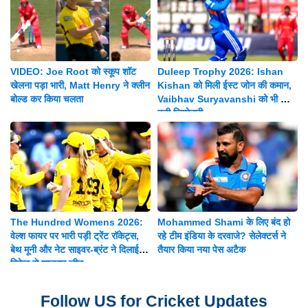
VIDEO: Joe Root को स्कूप शॉट
Duleep Trophy 2026: Ishan
खेलना पड़ा भारी, Matt Henry ने क्लीन
Kishan को मिली ईस्ट जोन की कमान,
बोल्ड कर किया चलता
Vaibhav Suryavanshi को भी मिली
बड़ी जिम्मेदारी
The Hundred Womens 2026:
Mohammed Shami के लिए बंद हो
वेल्श फायर पर भारी पड़ी ट्रेंट रॉकेट्स,
रहे टीम इंडिया के दरवाजे? सेलेक्टर्स ने
बेथ मूनी और नेट साइवर-ब्रंट ने दिलाई 8
तैयार किया नया पेस अटैक
विकेट से शानदार जीत
Follow US for Cricket Updates