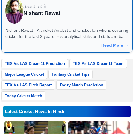
लेखक के बारे में
Nishant Rawat
Nishant Rawat - A cricket Analyst and Cricket fan who is covering
cricket for the last 2 years. His analytical skills and stats are bang
on and they reflect very well in match previews and article
Read More →
reviews. One can reach him at +91 - 8826184472
TEX Vs LAS Dream11 Prediction
TEX Vs LAS Dream11 Team
Major League Cricket
Fantasy Cricket Tips
TEX Vs LAS Pitch Report
Today Match Prediction
Today Cricket Match
Latest Cricket News In Hindi