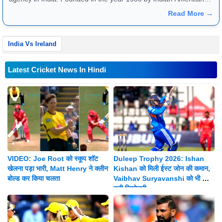
publisher Gopal Raju as the "India Abroad News Service" and
Read More →
later renamed. Their main offices are located in Noida, Uttar
Pradesh.
India Vs Ireland
Latest Cricket News In Hindi
VIDEO: Joe Root को स्कूप शॉट
Duleep Trophy 2026: Ishan
खेलना पड़ा भारी, Matt Henry ने क्लीन
Kishan को मिली ईस्ट जोन की कमान,
बोल्ड कर किया चलता
Vaibhav Suryavanshi को भी मिली
बड़ी जिम्मेदारी