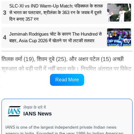
SLC-XI vs IND Warm-Up Match: पडिक्कल के शतक
3
से भारत का पलटवार, श्रीलंका के 363 रन के जवाब में दूसरे
दिन बनाए 357 रन
Jemimah Rodrigues चोट के कारण The Hundred से
4
बाहर, Asia Cup 2026 में खेलने पर भी लटकी तलवार
तिलक वर्मा (19), शिवम दुबे (25), और अक्षर पटेल (15) अच्छी
शुरुआत को बड़ी पारी में नहीं बदल सके। नियमित अंतराल पर विकेट
खो रही
भारतीय टीम
18.5 ओवर में 148 रन पर सिमट गई और 34
Read More
रन से मैच गंवा बैठी।
लेखक के बारे में
IANS News
IANS is one of the largest independent private Indian news
agency in India. Founded in the year 1986 by Indian American