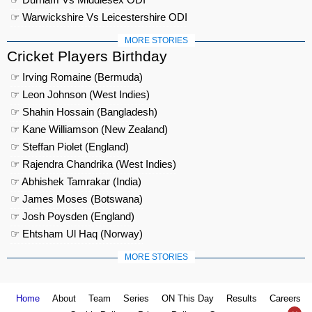
☞ Warwickshire Vs Leicestershire ODI
MORE STORIES
Cricket Players Birthday
☞ Irving Romaine (Bermuda)
☞ Leon Johnson (West Indies)
☞ Shahin Hossain (Bangladesh)
☞ Kane Williamson (New Zealand)
☞ Steffan Piolet (England)
☞ Rajendra Chandrika (West Indies)
☞ Abhishek Tamrakar (India)
☞ James Moses (Botswana)
☞ Josh Poysden (England)
☞ Ehtsham Ul Haq (Norway)
MORE STORIES
Home
About
Team
Series
ON This Day
Results
Careers