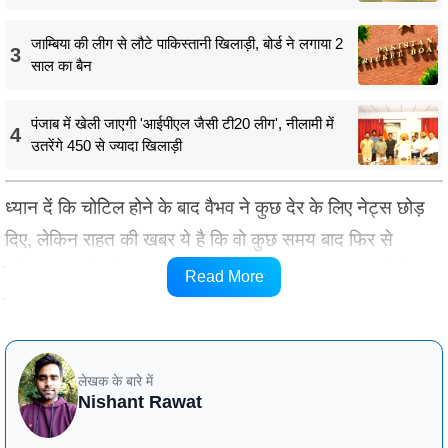
जाम्बिया की लीग से लौटे पाकिस्तानी खिलाड़ी, बोर्ड ने लगाया 2
3
साल का बैन
पंजाब में खेली जाएगी 'आईपीएल जैसी टी20 लीग', नीलामी में
4
उतरेंगे 450 से ज्यादा खिलाड़ी
ध्यान दें कि चोटिल होने के बाद वैभव ने कुछ देर के लिए नेट्स छोड़
दिए, लेकिन राहत की खबर ये है कि वो कुछ समय बाद फिर से
प्रैक्टिस करने लौट गए। आप नीचे इस पूरी घटना का वीडियो देख
Read More
सकते हो।
लेखक के बारे में
Nishant Rawat