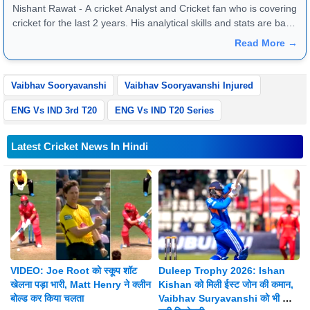
Nishant Rawat - A cricket Analyst and Cricket fan who is covering
cricket for the last 2 years. His analytical skills and stats are bang
on and they reflect very well in match previews and article
Read More →
reviews. One can reach him at +91 - 8826184472
Vaibhav Sooryavanshi
Vaibhav Sooryavanshi Injured
ENG Vs IND 3rd T20
ENG Vs IND T20 Series
Latest Cricket News In Hindi
VIDEO: Joe Root को स्कूप शॉट
Duleep Trophy 2026: Ishan
खेलना पड़ा भारी, Matt Henry ने क्लीन
Kishan को मिली ईस्ट जोन की कमान,
बोल्ड कर किया चलता
Vaibhav Suryavanshi को भी मिली