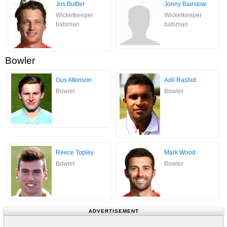
Jos Buttler
Jonny Bairstow
Wicketkeeper
Wicketkeeper
batsman
batsman
Bowler
Gus Atkinson
Adil Rashid
Bowler
Bowler
Reece Topley
Mark Wood
Bowler
Bowler
ADVERTISEMENT