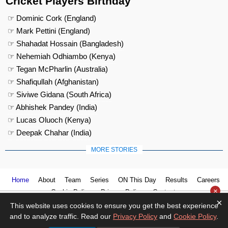
Cricket Players Birthday
☞ Dominic Cork (England)
☞ Mark Pettini (England)
☞ Shahadat Hossain (Bangladesh)
☞ Nehemiah Odhiambo (Kenya)
☞ Tegan McPharlin (Australia)
☞ Shafiqullah (Afghanistan)
☞ Siviwe Gidana (South Africa)
☞ Abhishek Pandey (India)
☞ Lucas Oluoch (Kenya)
☞ Deepak Chahar (India)
MORE STORIES
Home
About
Team
Series
ON This Day
Results
Careers
×
Cookie Policy
Privacy Policy
Contact us
×
This website uses cookies to ensure you get the best experience
and to analyze traffic. Read our
Privacy Policy
and
Cookie Policy
.