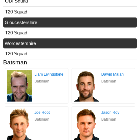
ODI Squad
T20 Squad
Gloucestershire
T20 Squad
Worcestershire
T20 Squad
Batsman
Liam Livingstone
Dawid Malan
Batsman
Batsman
Joe Root
Jason Roy
Batsman
Batsman