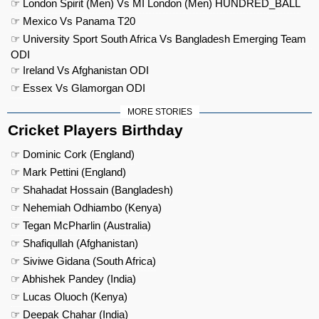
☞ London Spirit (Men) Vs MI London (Men) HUNDRED_BALL
☞ Mexico Vs Panama T20
☞ University Sport South Africa Vs Bangladesh Emerging Team
ODI
☞ Ireland Vs Afghanistan ODI
☞ Essex Vs Glamorgan ODI
MORE STORIES
Cricket Players Birthday
☞ Dominic Cork (England)
☞ Mark Pettini (England)
☞ Shahadat Hossain (Bangladesh)
☞ Nehemiah Odhiambo (Kenya)
☞ Tegan McPharlin (Australia)
☞ Shafiqullah (Afghanistan)
☞ Siviwe Gidana (South Africa)
☞ Abhishek Pandey (India)
☞ Lucas Oluoch (Kenya)
☞ Deepak Chahar (India)