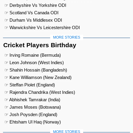
☞ Derbyshire Vs Yorkshire ODI
☞ Scotland Vs Canada ODI
☞ Durham Vs Middlesex ODI
☞ Warwickshire Vs Leicestershire ODI
MORE STORIES
Cricket Players Birthday
☞ Irving Romaine (Bermuda)
☞ Leon Johnson (West Indies)
☞ Shahin Hossain (Bangladesh)
☞ Kane Williamson (New Zealand)
☞ Steffan Piolet (England)
☞ Rajendra Chandrika (West Indies)
☞ Abhishek Tamrakar (India)
☞ James Moses (Botswana)
☞ Josh Poysden (England)
☞ Ehtsham Ul Haq (Norway)
MORE STORIES