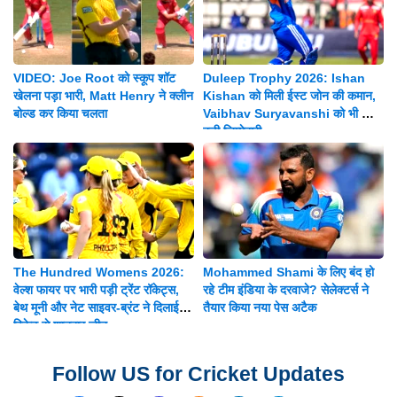
VIDEO: Joe Root को स्कूप शॉट
Duleep Trophy 2026: Ishan
खेलना पड़ा भारी, Matt Henry ने क्लीन
Kishan को मिली ईस्ट जोन की कमान,
बोल्ड कर किया चलता
Vaibhav Suryavanshi को भी मिली
बड़ी जिम्मेदारी
The Hundred Womens 2026:
Mohammed Shami के लिए बंद हो
वेल्श फायर पर भारी पड़ी ट्रेंट रॉकेट्स,
रहे टीम इंडिया के दरवाजे? सेलेक्टर्स ने
बेथ मूनी और नेट साइवर-ब्रंट ने दिलाई 8
तैयार किया नया पेस अटैक
विकेट से शानदार जीत
Follow US for Cricket Updates