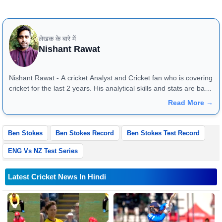
क्रिस गेल (वेस्टइंडीज) - 98 छक्के
लेखक के बारे में
Nishant Rawat
Nishant Rawat - A cricket Analyst and Cricket fan who is covering
cricket for the last 2 years. His analytical skills and stats are bang
on and they reflect very well in match previews and article
Read More →
reviews. One can reach him at +91 - 8826184472
Ben Stokes
Ben Stokes Record
Ben Stokes Test Record
ENG Vs NZ Test Series
Latest Cricket News In Hindi